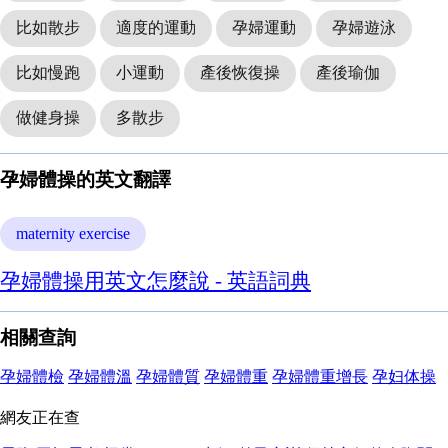
比如散步
適度的運動
孕婦運動
孕婦遊泳
比如慢跑
小運動
產後恢復操
產後瑜伽
做健身操
多散步
孕婦體操的英文翻譯
maternity exercise
孕婦體操用英文怎麼說 - 英語詞典
相關查詢
孕婦體檢
孕婦體溫
孕婦體質
孕婦體重
孕婦體重增長
孕妇体操
網友正在查