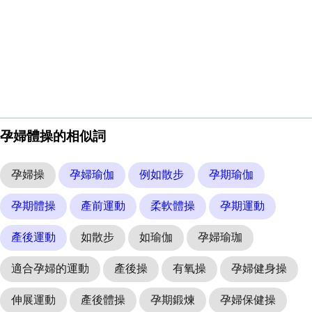
孕婦體操的相似詞
孕婦操
孕婦瑜伽
例如散步
孕期瑜伽
孕期體操
產前運動
柔軟體操
孕期運動
產後運動
如散步
如瑜伽
孕婦瑜珈
適合孕婦的運動
產後操
有氧操
孕婦健身操
伸展運動
產後體操
孕期鍛煉
孕婦保健操