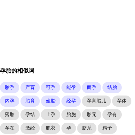
孕胎的相似词
胎孕
产育
可孕
能孕
而孕
结胎
内孕
胎育
坐胎
经孕
孕育胎儿
孕体
落胎
孕结
上孕
胎胞
胎元
孕有
孕在
激经
胞衣
孕
脐系
精予