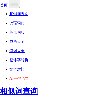
首页
相似词查询
汉语词典
英语词典
成语大全
诗词大全
繁体字转换
文本对比
AI一键论文
相似词查询