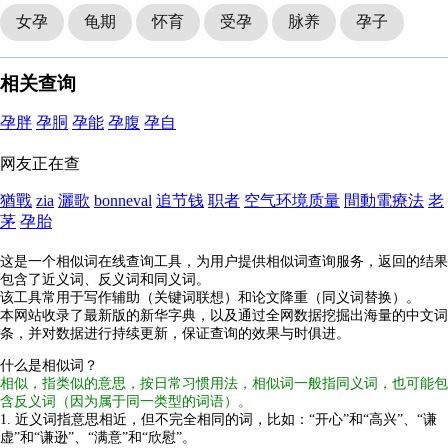
女孕
龟期
怀育
受孕
脉养
孕子
相关查询
孕胖
孕胴
孕能
孕腹
孕自
网友正在查
猶戰
zia
灑歌
bonneval
追节钱
职者
空气环境质量
間動電療法
老
茅
孕胎
这是一个相似词在线查询工具，为用户提供相似词查询服务，返回的结果
包含了近义词、反义词和同义词。
该工具常用于写作辅助（关键词联想）和论文降重（同义词替换）。
本网站收录了最新版的新华字典，以及通过全网数据挖掘出海量的中文词
条，并对数据进行持续更新，保证查询的效果与时俱进。
什么是相似词？
相似，指类似的意思，按日常习惯用法，相似词一般指同义词，也可能包
含反义词（因为属于同一类型的词语）。
1. 近义词指意思相近，但不完全相同的词，比如：“开心”和“高兴”、“谦
虚”和“谦逊”、“满意”和“欣慰”。