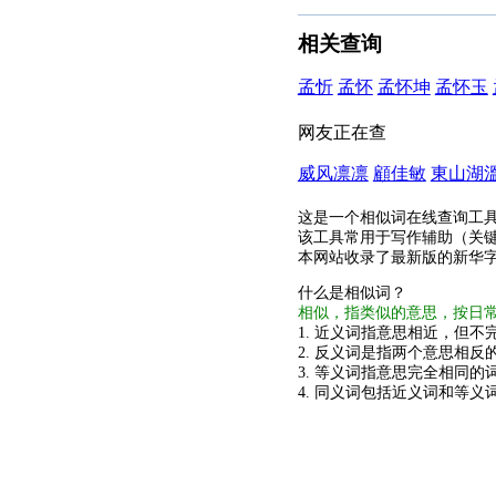
相关查询
孟忻
孟怀
孟怀坤
孟怀玉
网友正在查
威风凛凛
顧佳敏
東山湖
这是一个相似词在线查询工
该工具常用于写作辅助（关
本网站收录了最新版的新华
什么是相似词？
相似，指类似的意思，按日
1. 近义词指意思相近，但不完
2. 反义词是指两个意思相反的
3. 等义词指意思完全相同的
4. 同义词包括近义词和等义