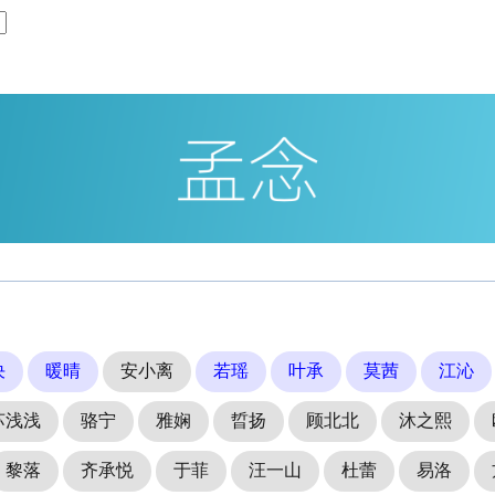
决
暖晴
安小离
若瑶
叶承
莫茜
江沁
苏浅浅
骆宁
雅娴
晢扬
顾北北
沐之熙
黎落
齐承悦
于菲
汪一山
杜蕾
易洛