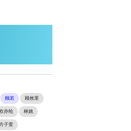
顾若
顾攸里
欧亦纶
林姚
方子萱