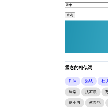
查询
孟念的相似词
许沫
温绒
杜
唐棠
沈凉晨
夏小冉
傅希尧