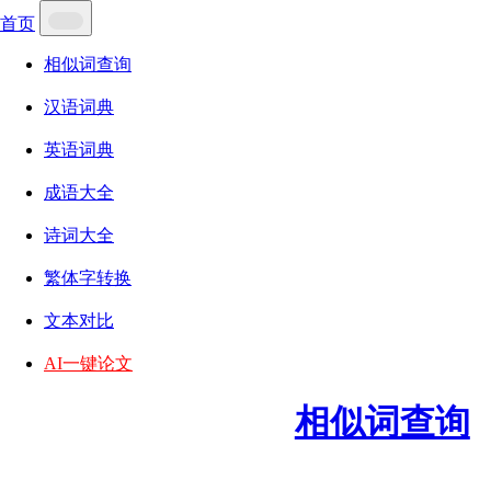
首页
相似词查询
汉语词典
英语词典
成语大全
诗词大全
繁体字转换
文本对比
AI一键论文
相似词查询