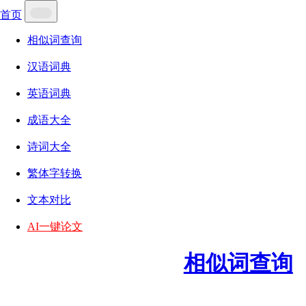
首页
相似词查询
汉语词典
英语词典
成语大全
诗词大全
繁体字转换
文本对比
AI一键论文
相似词查询