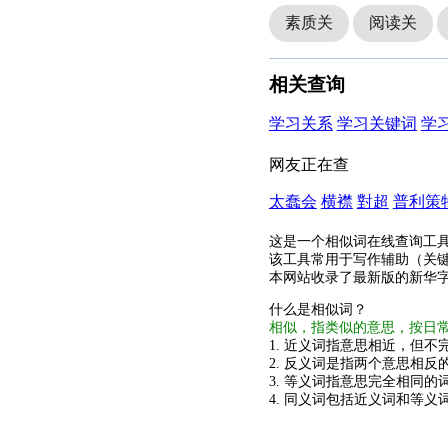
素质关
阅读关
相关查询
学习关系
学习关键词
学
网友正在查
太蠢会
横襟
對超
普利策
这是一个相似词在线查询工
该工具常用于写作辅助（关
本网站收录了最新版的新华
什么是相似词？
相似，指类似的意思，按日
1. 近义词指意思相近，但不完
2. 反义词是指两个意思相反的
3. 等义词指意思完全相同的
4. 同义词包括近义词和等义