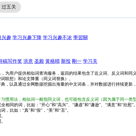
过五关
习兴趣
学习兴趣下降
学习兴趣不浓
學習關
特稿写作奖
洪意
圣殿
黃格晴
斯投
剛一
学习关
具，为用户提供相似词查询服务，返回的结果包含了近义词、反义词和同
键词联想）和论文降重（同义词替换）。
字典，以及通过全网数据挖掘出海量的中文词条，并对数据进行持续更新
常习惯用法，相似词一般指同义词，也可能包含反义词（因为属于同一类
全相同的词，比如：“开心”和“高兴”、“谦虚”和“谦逊”、“满意”和“欣慰”
词，比如：“真”和“假”，“美”和“丑”。
词。
词。