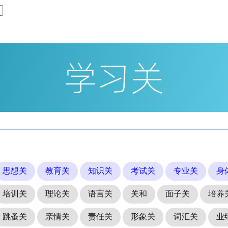
思想关
教育关
知识关
考试关
专业关
身
培训关
理论关
语言关
关和
面子关
培养
跳蚤关
亲情关
责任关
形象关
词汇关
业