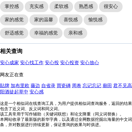
掌控感
充实感
柔软感
熟悉感
很安心
家的感觉
家的温馨
喜悦感
愉悦感
舒适感觉
幸福的感觉
亲和感
相关查询
安心成家
安心找工作
安心投
安心投资
安心放心
网友正在查
貼牌
加布里欧
藤边
自省录
買瓷磚
周卷
忘记忘记
廟田
君不见高
阳酒徒起草中
安心感
这是一个相似词在线查询工具，为用户提供相似词查询服务，返回的结果
包含了近义词、反义词和同义词。
该工具常用于写作辅助（关键词联想）和论文降重（同义词替换）。
本网站收录了最新版的新华字典，以及通过全网数据挖掘出海量的中文词
条，并对数据进行持续更新，保证查询的效果与时俱进。