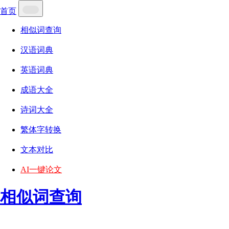
首页
相似词查询
汉语词典
英语词典
成语大全
诗词大全
繁体字转换
文本对比
AI一键论文
相似词查询