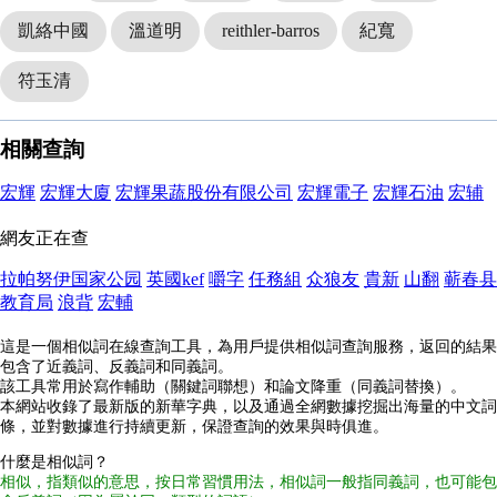
凱絡中國
溫道明
reithler-barros
紀寬
符玉清
相關查詢
宏輝
宏輝大廈
宏輝果蔬股份有限公司
宏輝電子
宏輝石油
宏辅
網友正在查
拉帕努伊国家公园
英國kef
嚼字
任務組
众狼友
貴新
山翻
蕲春县
教育局
浪背
宏輔
這是一個相似詞在線查詢工具，為用戶提供相似詞查詢服務，返回的結果
包含了近義詞、反義詞和同義詞。
該工具常用於寫作輔助（關鍵詞聯想）和論文降重（同義詞替換）。
本網站收錄了最新版的新華字典，以及通過全網數據挖掘出海量的中文詞
條，並對數據進行持續更新，保證查詢的效果與時俱進。
什麼是相似詞？
相似，指類似的意思，按日常習慣用法，相似詞一般指同義詞，也可能包