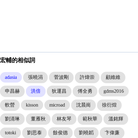
宏輔的相似詞
adasia
張曉涓
菅波剛
許煒崇
顧維維
申昌赫
洪倍
狄運昌
傅全勇
gdms2016
軟營
kisson
microad
沈晨崗
徐衍煌
劉清琳
董雁秋
林友琴
範秋華
溫銘輝
totoki
劉思泰
餘俊德
劉曉韜
卞偉廉