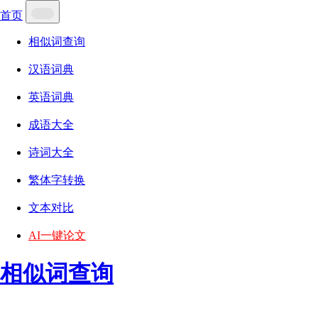
首页
相似词查询
汉语词典
英语词典
成语大全
诗词大全
繁体字转换
文本对比
AI一键论文
相似词查询