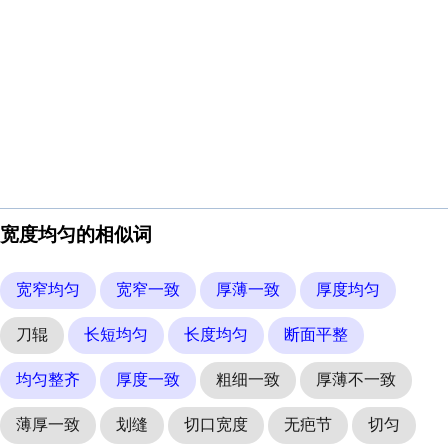
宽度均匀的相似词
宽窄均匀
宽窄一致
厚薄一致
厚度均匀
刀辊
长短均匀
长度均匀
断面平整
均匀整齐
厚度一致
粗细一致
厚薄不一致
薄厚一致
划缝
切口宽度
无疤节
切匀