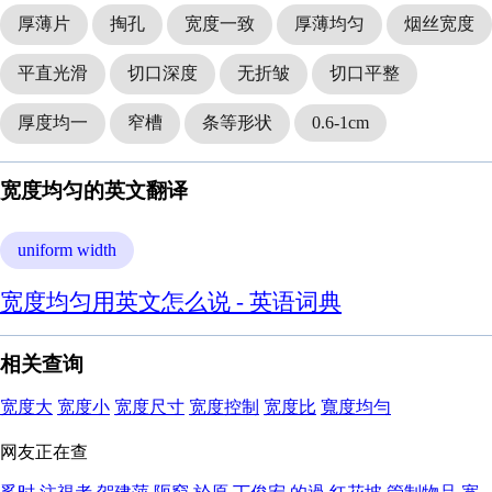
厚薄片
掏孔
宽度一致
厚薄均匀
烟丝宽度
平直光滑
切口深度
无折皱
切口平整
厚度均一
窄槽
条等形状
0.6-1cm
宽度均匀的英文翻译
uniform width
宽度均匀用英文怎么说 - 英语词典
相关查询
宽度大
宽度小
宽度尺寸
宽度控制
宽度比
寬度均勻
网友正在查