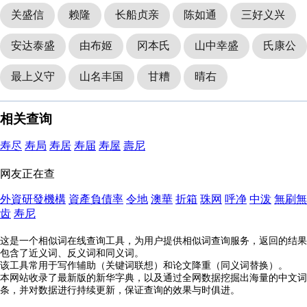
关盛信
赖隆
长船贞亲
陈如通
三好义兴
安达泰盛
由布姬
冈本氏
山中幸盛
氏康公
最上义守
山名丰国
甘糟
晴右
相关查询
寿尽
寿局
寿居
寿届
寿屋
壽尼
网友正在查
外資研發機構
資產負債率
令地
澳華
折箱
珠网
呼净
中泼
無刷無
齿
寿尼
这是一个相似词在线查询工具，为用户提供相似词查询服务，返回的结果
包含了近义词、反义词和同义词。
该工具常用于写作辅助（关键词联想）和论文降重（同义词替换）。
本网站收录了最新版的新华字典，以及通过全网数据挖掘出海量的中文词
条，并对数据进行持续更新，保证查询的效果与时俱进。