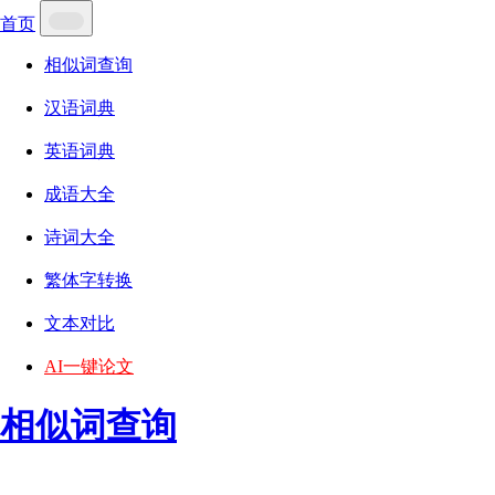
首页
相似词查询
汉语词典
英语词典
成语大全
诗词大全
繁体字转换
文本对比
AI一键论文
相似词查询