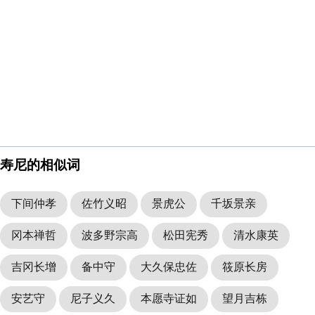
寿尼的相似词
下间仲孝
佐竹义昭
景虎公
千坂景亲
冈本禅哲
波多野宗高
松田宪秀
清水康英
吉冈长增
备中守
大久保忠佐
筱原长房
安艺守
尼子义久
本愿寺证如
望月吉栋