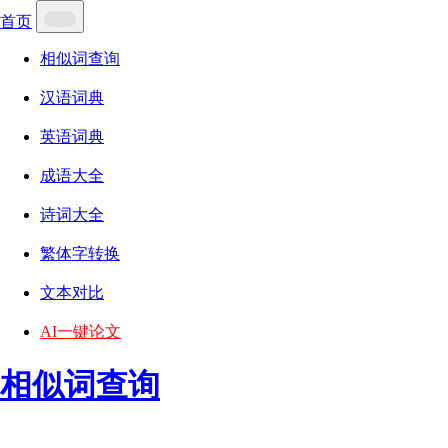
首页
相似词查询
汉语词典
英语词典
成语大全
诗词大全
繁体字转换
文本对比
AI一键论文
相似词查询