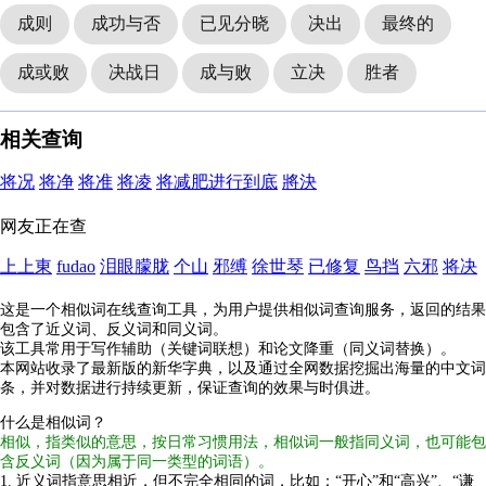
成则
成功与否
已见分晓
决出
最终的
成或败
决战日
成与败
立决
胜者
相关查询
将况
将净
将准
将凌
将减肥进行到底
將決
网友正在查
上上東
fudao
泪眼朦胧
个山
邪缚
徐世琴
已修复
鸟挡
六邪
将决
这是一个相似词在线查询工具，为用户提供相似词查询服务，返回的结果
包含了近义词、反义词和同义词。
该工具常用于写作辅助（关键词联想）和论文降重（同义词替换）。
本网站收录了最新版的新华字典，以及通过全网数据挖掘出海量的中文词
条，并对数据进行持续更新，保证查询的效果与时俱进。
什么是相似词？
相似，指类似的意思，按日常习惯用法，相似词一般指同义词，也可能包
含反义词（因为属于同一类型的词语）。
1. 近义词指意思相近，但不完全相同的词，比如：“开心”和“高兴”、“谦