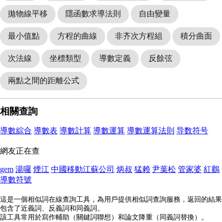
拋物線平移
隱函數求導法則
自由變量
最小值點
方程的曲線
非齐次方程組
積分曲面
次法線
坐標類型
導數定義
反餘弦
兩點之間的距離公式
相關查詢
導數綜合
導數表
導數計算
導數運算
導數運算法則
导数符号
網友正在查
gem
湯囉
煙江
中國移動江蘇公司
炳叔
猛赖
尹葉松
管家婆
紅鸛
導數符號
這是一個相似詞在線查詢工具，為用戶提供相似詞查詢服務，返回的結果
包含了近義詞、反義詞和同義詞。
該工具常用於寫作輔助（關鍵詞聯想）和論文降重（同義詞替換）。