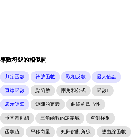
導數符號的相似詞
判定函數
符號函數
取相反數
最大值點
直線函數
點函數
兩角和公式
函數1
表示矩陣
矩陣的定義
曲線的凹凸性
垂直漸近線
三角函數的定義域
單側極限
函數值
平移向量
矩陣的對角線
雙曲線函數