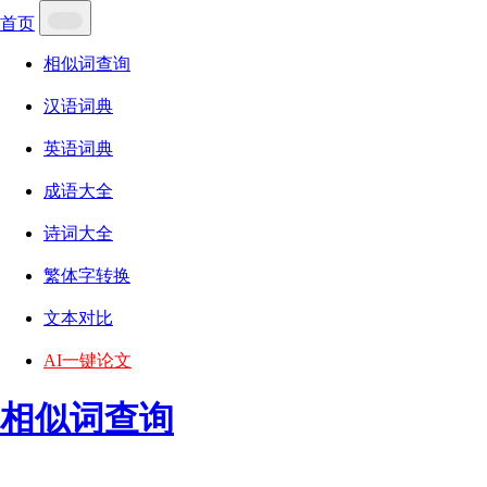
首页
相似词查询
汉语词典
英语词典
成语大全
诗词大全
繁体字转换
文本对比
AI一键论文
相似词查询