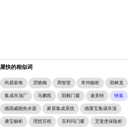
屋快的相似词
尚易装饰
厉晓梅
周智坚
常州橱柜
郑树龙
集成吊顶厂
马鹏凯
阳毅门窗
速美特
快装
德国威能热水器
家居集成系统
德莱宝集成吊顶
康宝橱柜
理想百程
百利玛门窗
艾斐堡保险柜