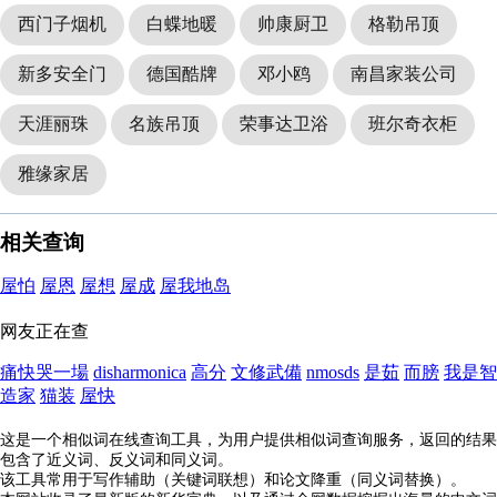
西门子烟机
白蝶地暖
帅康厨卫
格勒吊顶
新多安全门
德国酷牌
邓小鸥
南昌家装公司
天涯丽珠
名族吊顶
荣事达卫浴
班尔奇衣柜
雅缘家居
相关查询
屋怕
屋恩
屋想
屋成
屋我地岛
网友正在查
痛快哭一場
disharmonica
高分
文修武備
nmosds
是茹
而膀
我是智
造家
猫装
屋快
这是一个相似词在线查询工具，为用户提供相似词查询服务，返回的结果
包含了近义词、反义词和同义词。
该工具常用于写作辅助（关键词联想）和论文降重（同义词替换）。