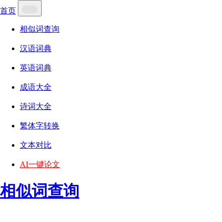
首页
相似词查询
汉语词典
英语词典
成语大全
诗词大全
繁体字转换
文本对比
AI一键论文
相似词查询