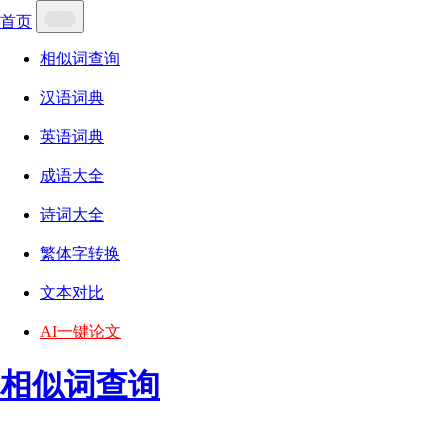
首页
相似词查询
汉语词典
英语词典
成语大全
诗词大全
繁体字转换
文本对比
AI一键论文
相似词查询