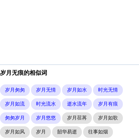
岁月无痕的相似词
岁月匆匆
岁月无情
岁月如水
时光无情
岁月如流
时光流水
逝水流年
岁月有痕
匆匆岁月
岁月悠悠
岁月荏苒
岁月如歌
岁月如风
岁月
韶华易逝
往事如烟