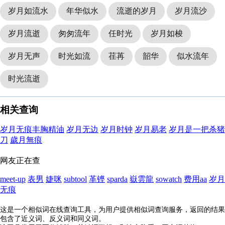
岁月如流水
年华似水
流逝的岁月
岁月流沙
岁月流逝
匆匆流年
任时光
岁月如梭
岁月无声
时光如流
荏苒
韶华
似水流年
时光流逝
相关查询
岁月无痕丰胸精油
岁月无边
岁月时钟
岁月易老
岁月是一把杀猪
刀
歲月無痕
网友正在查
meet-up
表男
婕咪
subtool
革铿
sparda
嶽雲龍
sowatch
费用aa
岁月
无痕
这是一个相似词在线查询工具，为用户提供相似词查询服务，返回的结果
包含了近义词、反义词和同义词。