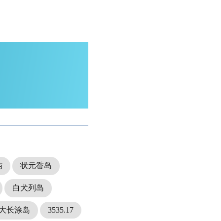
屿
状元岙岛
白犬列岛
大长涂岛
3535.17