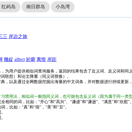
红屿岛
南日群岛
小岛湾
三三
岸边之旅
网
幾綻
affect
於藺
离恨
岸距
具，为用户提供相似词查询服务，返回的结果包含了近义词、反义词和同
键词联想）和论文降重（同义词替换）。
字典，以及通过全网数据挖掘出海量的中文词条，并对数据进行持续更新
常习惯用法，相似词一般指同义词，也可能包含反义词（因为属于同一类
全相同的词，比如：“开心”和“高兴”、“谦虚”和“谦逊”、“满意”和“欣慰”
词，比如：“真”和“假”，“美”和“丑”。
词。
词。