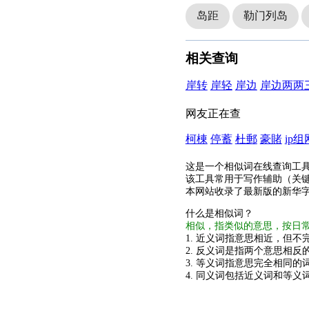
岛距
勒门列岛
相关查询
岸转
岸轻
岸边
岸边两两
网友正在查
柯棟
停蓄
杜郵
豪賭
ip组
这是一个相似词在线查询工
该工具常用于写作辅助（关
本网站收录了最新版的新华
什么是相似词？
相似，指类似的意思，按日
1. 近义词指意思相近，但不完
2. 反义词是指两个意思相反的
3. 等义词指意思完全相同的
4. 同义词包括近义词和等义