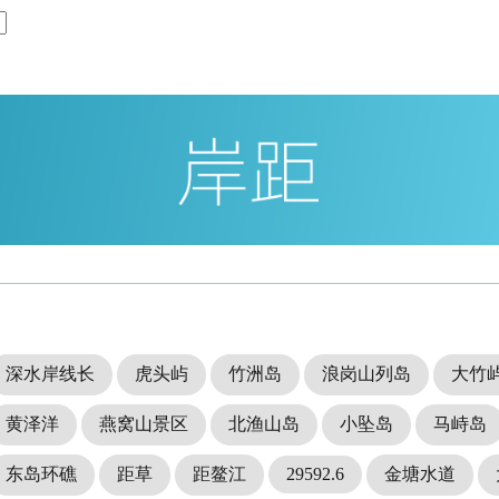
深水岸线长
虎头屿
竹洲岛
浪岗山列岛
大竹
黄泽洋
燕窝山景区
北渔山岛
小坠岛
马峙岛
东岛环礁
距草
距鳌江
29592.6
金塘水道