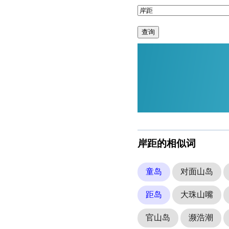
查询
岸距的相似词
童岛
对面山岛
距岛
大珠山嘴
官山岛
濒浩潮