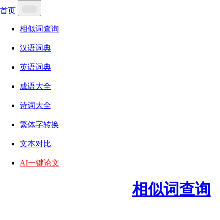
首页
相似词查询
汉语词典
英语词典
成语大全
诗词大全
繁体字转换
文本对比
AI一键论文
相似词查询