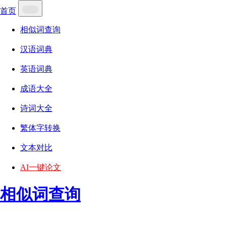
首页
相似词查询
汉语词典
英语词典
成语大全
诗词大全
繁体字转换
文本对比
AI一键论文
相似词查询