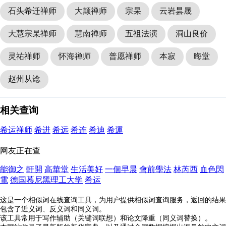
石头希迁禅师
大颠禅师
宗杲
云岩昙晟
大慧宗杲禅师
慧南禅师
五祖法演
洞山良价
灵祐禅师
怀海禅师
普愿禅师
本寂
晦堂
赵州从谂
相关查询
希运禅师
希进
希远
希连
希迪
希運
网友正在查
能御之
軒開
高華堂
生活美好
一個早晨
會前學法
林芮西
血色閃
電
德国慕尼黑理工大学
希运
这是一个相似词在线查询工具，为用户提供相似词查询服务，返回的结果
包含了近义词、反义词和同义词。
该工具常用于写作辅助（关键词联想）和论文降重（同义词替换）。