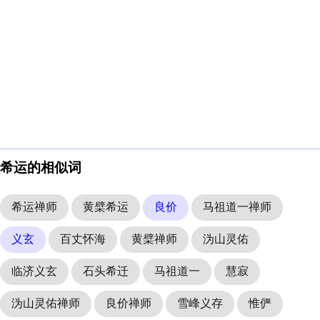
希运的相似词
希运禅师
黄檗希运
良价
马祖道一禅师
义玄
百丈怀海
黄檗禅师
沩山灵佑
临济义玄
石头希迁
马祖道一
慧寂
沩山灵佑禅师
良价禅师
雪峰义存
惟俨