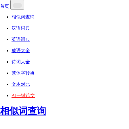
首页
相似词查询
汉语词典
英语词典
成语大全
诗词大全
繁体字转换
文本对比
AI一键论文
相似词查询