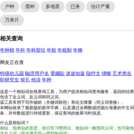
户种
需种
多地里
已务
估计产量
万来斤
相关查询
年种植
年科
年科契拉
年租
年租制
年種
网友正在查
特级幼儿园
驗證用戶名
電腦貼
迷途知返
陆纾文
绕喉
艺术类在
职研究生
按孔
他淡
年种
这是一个相似词在线查询工具，为用户提供相似词查询服务，返回的结果
包含了近义词、反义词和同义词。
该工具常用于写作辅助（关键词联想）和论文降重（同义词替换）。
本网站收录了最新版的新华字典，以及通过全网数据挖掘出海量的中文词
条，并对数据进行持续更新，保证查询的效果与时俱进。
什么是相似词？
相似，指类似的意思，按日常习惯用法，相似词一般指同义词，也可能包
含反义词（因为属于同一类型的词语）。