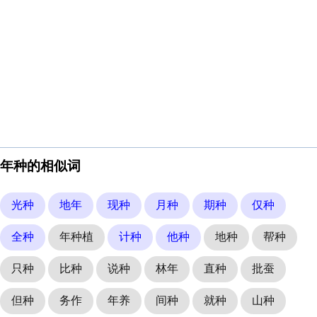
年种的相似词
光种
地年
现种
月种
期种
仅种
全种
年种植
计种
他种
地种
帮种
只种
比种
说种
林年
直种
批蚕
但种
务作
年养
间种
就种
山种