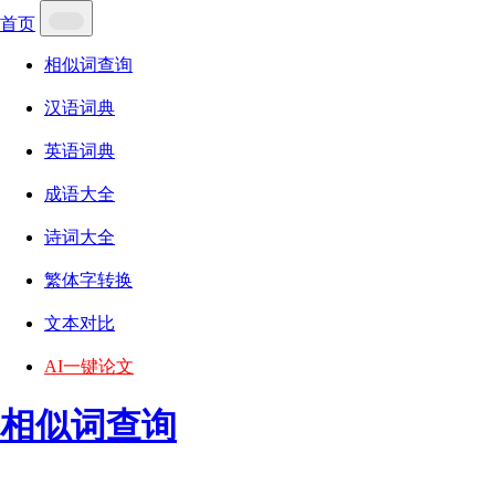
首页
相似词查询
汉语词典
英语词典
成语大全
诗词大全
繁体字转换
文本对比
AI一键论文
相似词查询