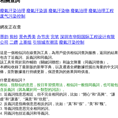
相關查詢
廢氣汙染治理
廢氣汙染源
廢氣汙染物
廢氣治理
廢氣治理工程
废气污染控制
網友正在查
墨韵
剪纱
景色秀美
办节庆
完笔
深圳市华阳国际工程设计有限
公司
二鑽
上寨组
引領城市潮流
廢氣汙染控制
這是一個相似詞在線查詢工具，為用戶提供相似詞查詢服務，返回的結果
包含了近義詞、反義詞和同義詞。
該工具常用於寫作輔助（關鍵詞聯想）和論文降重（同義詞替換）。
本網站收錄了最新版的新華字典，以及通過全網數據挖掘出海量的中文詞
條，並對數據進行持續更新，保證查詢的效果與時俱進。
什麼是相似詞？
相似，指類似的意思，按日常習慣用法，相似詞一般指同義詞，也可能包
含反義詞（因為屬於同一類型的詞語）。
1. 近義詞指意思相近，但不完全相同的詞，比如：“開心”和“高興”、“謙
虛”和“謙遜”、“滿意”和“欣慰”。
2. 反義詞是指兩個意思相反的詞，比如：“真”和“假”，“美”和“醜”。
3. 等義詞指意思完全相同的詞。
4. 同義詞包括近義詞和等義詞。