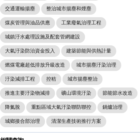
交通運輸揚塵
整治城市揚塵和煙塵
煤炭管理與油品供應
工業廢氣治理工程
城鎮汙水處理設施及配套管網建設
大氣汙染防治資金投入
建築節能與供熱計量
燃煤電廠超低排放升級改造
城市揚塵汙染治理
汙染減排工程
控秸
城市揚塵整治
推進主要汙染物減排
礦山環境汙染
節能節水改造
降氮脫
重點區域大氣汙染聯防聯控
鍋爐治理
城鄉接合部治理
清潔生產技術推行方案