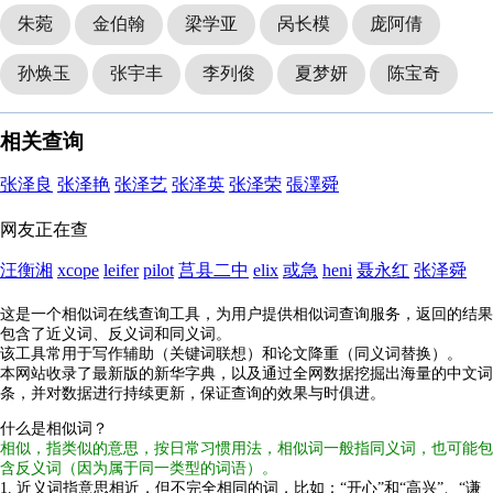
朱菀
金伯翰
梁学亚
呙长模
庞阿倩
孙焕玉
张宇丰
李列俊
夏梦妍
陈宝奇
相关查询
张泽良
张泽艳
张泽艺
张泽英
张泽荣
張澤舜
网友正在查
汪衡湘
xcope
leifer
pilot
莒县二中
elix
或急
heni
聂永红
张泽舜
这是一个相似词在线查询工具，为用户提供相似词查询服务，返回的结果
包含了近义词、反义词和同义词。
该工具常用于写作辅助（关键词联想）和论文降重（同义词替换）。
本网站收录了最新版的新华字典，以及通过全网数据挖掘出海量的中文词
条，并对数据进行持续更新，保证查询的效果与时俱进。
什么是相似词？
相似，指类似的意思，按日常习惯用法，相似词一般指同义词，也可能包
含反义词（因为属于同一类型的词语）。
1. 近义词指意思相近，但不完全相同的词，比如：“开心”和“高兴”、“谦