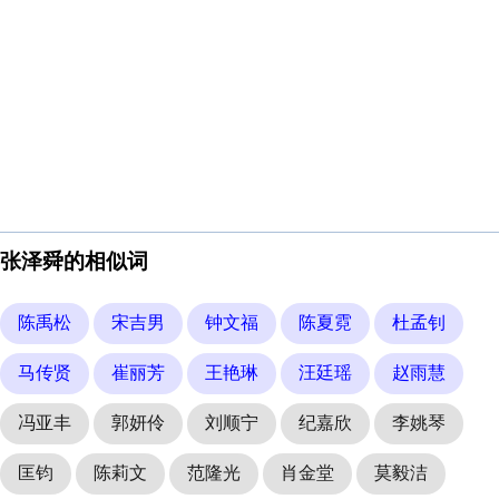
张泽舜的相似词
陈禹松
宋吉男
钟文福
陈夏霓
杜孟钊
马传贤
崔丽芳
王艳琳
汪廷瑶
赵雨慧
冯亚丰
郭妍伶
刘顺宁
纪嘉欣
李姚琴
匡钧
陈莉文
范隆光
肖金堂
莫毅洁