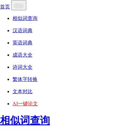
首页
相似词查询
汉语词典
英语词典
成语大全
诗词大全
繁体字转换
文本对比
AI一键论文
相似词查询