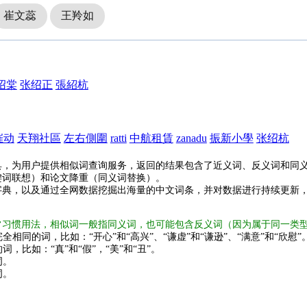
崔文蕊
王羚如
绍棠
张绍正
張紹杭
催动
天翔社區
左右側圍
ratti
中航租賃
zanadu
振新小學
张绍杭
具，为用户提供相似词查询服务，返回的结果包含了近义词、反义词和同
键词联想）和论文降重（同义词替换）。
字典，以及通过全网数据挖掘出海量的中文词条，并对数据进行持续更新
常习惯用法，相似词一般指同义词，也可能包含反义词（因为属于同一类
全相同的词，比如：“开心”和“高兴”、“谦虚”和“谦逊”、“满意”和“欣慰”
词，比如：“真”和“假”，“美”和“丑”。
词。
词。