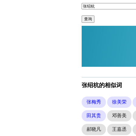
查询
张绍杭的相似词
张梅秀
徐美荣
田其贵
邓善美
郝晓凡
王嘉丞