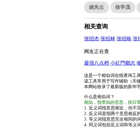
姚先云
徐学茂
相关查询
张绍杰
张绍林
张绍栋
张
网友正在查
最强八点档
小紅門鄉志
这是一个相似词在线查询工
该工具常用于写作辅助（关
本网站收录了最新版的新华
什么是相似词？
相似，指类似的意思，按日
1. 近义词指意思相近，但不完
2. 反义词是指两个意思相反的
3. 等义词指意思完全相同的
4. 同义词包括近义词和等义