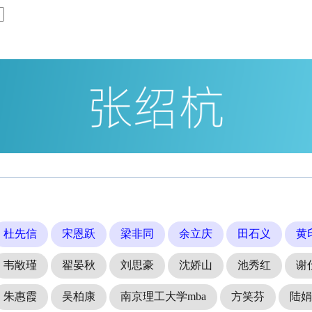
杜先信
宋恩跃
梁非同
余立庆
田石义
黄
韦敞瑾
翟晏秋
刘思豪
沈娇山
池秀红
谢
朱惠霞
吴柏康
南京理工大学mba
方笑芬
陆娟