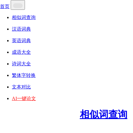
首页
相似词查询
汉语词典
英语词典
成语大全
诗词大全
繁体字转换
文本对比
AI一键论文
相似词查询