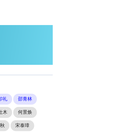
印礼
邵青林
仕木
何景焕
秋
宋泰璋