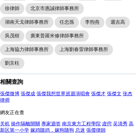
徐律師
北京市惠誠律師事務所
湖南天戈律師事務所
任忠孫
李煦燕
週吉高
吳茂樹
廣東普羅米修律師事務所
上海協力律師事務所
上海劉春雷律師事務所
劉京柱
相關查詢
張傑微博
張傑成
張傑我想世界巡迴演唱會
張傑才
張傑文
张杰
律师
網友正在查
关机
操作隔離開關
專家迴答
南京東方工程學院
虚窍
吴清秀
高
新区第一小学
嫁鸡随鸡，嫁狗随狗
总迷
張傑律師