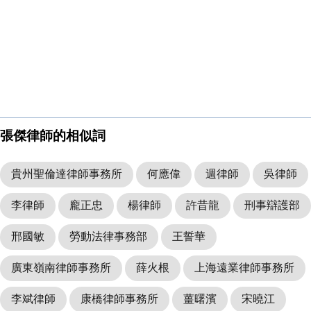
張傑律師的相似詞
貴州聖倫達律師事務所
何應偉
週律師
吳律師
李律師
龐正忠
楊律師
許昔龍
刑事辯護部
邢國敏
勞動法律事務部
王誓華
廣東嶺南律師事務所
薛火根
上海遠業律師事務所
李斌律師
康橋律師事務所
薑曙濱
宋曉江