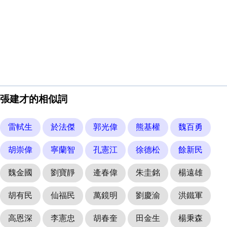
張建才的相似詞
雷軾生
於法傑
郭光偉
熊基權
魏百勇
胡崇偉
寧蘭智
孔憲江
徐德松
餘新民
魏金國
劉寶靜
逄春偉
朱圭銘
楊遠雄
胡有民
仙福民
萬鏡明
劉慶渝
洪鐵軍
高恩深
李憲忠
胡春奎
田金生
楊秉森