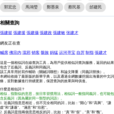
郭宏忠
馬鴻瑩
鄭墨泉
蔡民基
邰建民
相關查詢
張建挺
張建援
張建攝
張建政
張建敏
张建才
網友正在查
喊席
佛宗内
瀉邪
销客
骸族
妈猛
运河寻宝
自厉
制指
張建才
這是一個相似詞在線查詢工具，為用戶提供相似詞查詢服務，返回的結果
包含了近義詞、反義詞和同義詞。
該工具常用於寫作輔助（關鍵詞聯想）和論文降重（同義詞替換）。
本網站收錄了最新版的新華字典，以及通過全網數據挖掘出海量的中文詞
條，並對數據進行持續更新，保證查詢的效果與時俱進。
什麼是相似詞？
相似，指類似的意思，按日常習慣用法，相似詞一般指同義詞，也可能包
含反義詞（因為屬於同一類型的詞語）。
1. 近義詞指意思相近，但不完全相同的詞，比如：“開心”和“高興”、“謙
虛”和“謙遜”、“滿意”和“欣慰”。
2. 反義詞是指兩個意思相反的詞，比如：“真”和“假”，“美”和“醜”。