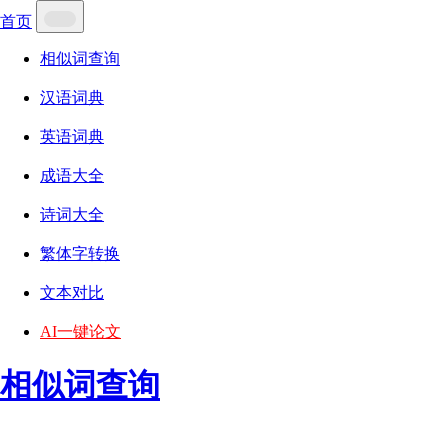
首页
相似词查询
汉语词典
英语词典
成语大全
诗词大全
繁体字转换
文本对比
AI一键论文
相似词查询