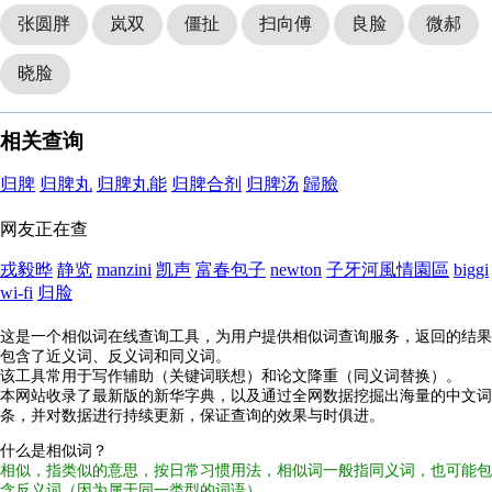
张圆胖
岚双
僵扯
扫向傅
良脸
微郝
晓脸
相关查询
归脾
归脾丸
归脾丸能
归脾合剂
归脾汤
歸臉
网友正在查
戎毅晔
静览
manzini
凯声
富春包子
newton
子牙河風情園區
biggi
wi-fi
归脸
这是一个相似词在线查询工具，为用户提供相似词查询服务，返回的结果
包含了近义词、反义词和同义词。
该工具常用于写作辅助（关键词联想）和论文降重（同义词替换）。
本网站收录了最新版的新华字典，以及通过全网数据挖掘出海量的中文词
条，并对数据进行持续更新，保证查询的效果与时俱进。
什么是相似词？
相似，指类似的意思，按日常习惯用法，相似词一般指同义词，也可能包
含反义词（因为属于同一类型的词语）。