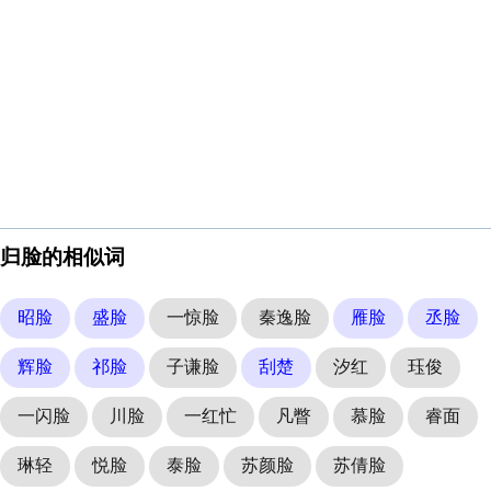
归脸的相似词
昭脸
盛脸
一惊脸
秦逸脸
雁脸
丞脸
辉脸
祁脸
子谦脸
刮楚
汐红
珏俊
一闪脸
川脸
一红忙
凡瞥
慕脸
睿面
琳轻
悦脸
泰脸
苏颜脸
苏倩脸