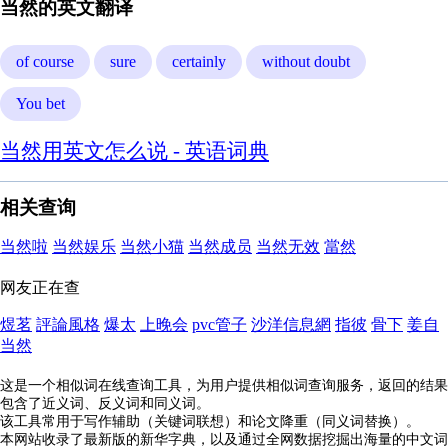
当然的英文翻译
of course
sure
certainly
without doubt
You bet
当然用英文怎么说 - 英语词典
相关查询
当然啦
当然娱乐
当然小猫
当然成员
当然无效
當然
网友正在查
煜茗
評論風格
爆太
上晚会
pvc管子
沙洋信息網
指彼
骨下
姜自
当然
这是一个相似词在线查询工具，为用户提供相似词查询服务，返回的结果
包含了近义词、反义词和同义词。
该工具常用于写作辅助（关键词联想）和论文降重（同义词替换）。
本网站收录了最新版的新华字典，以及通过全网数据挖掘出海量的中文词