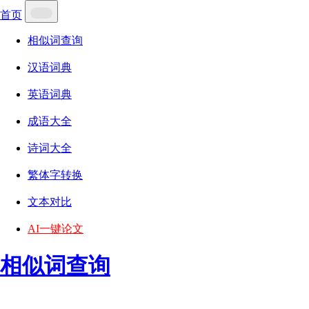
首页
相似词查询
汉语词典
英语词典
成语大全
诗词大全
繁体字转换
文本对比
AI一键论文
相似词查询