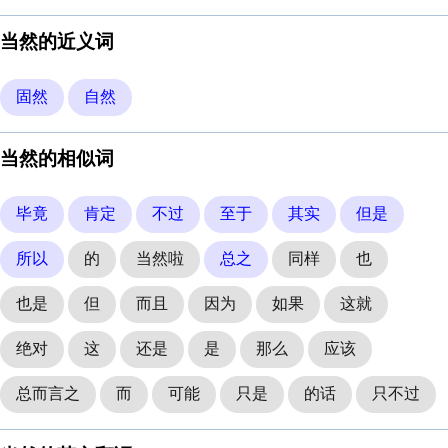
当然的近义词
固然
自然
当然的相似词
毕竟
肯定
不过
至于
其实
但是
所以
的
当然啦
总之
同样
也
也是
但
而且
因为
如果
这就
绝对
这
还是
是
那么
应该
总而言之
而
可能
只是
的话
只不过