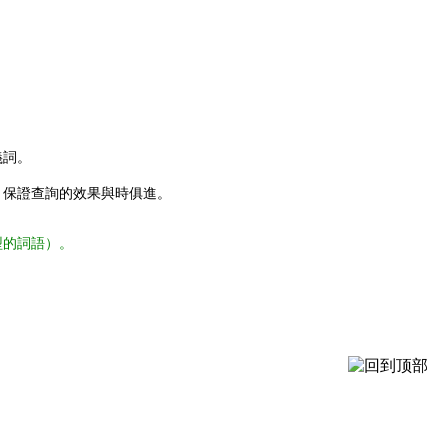
義詞。
，保證查詢的效果與時俱進。
型的詞語）。
。