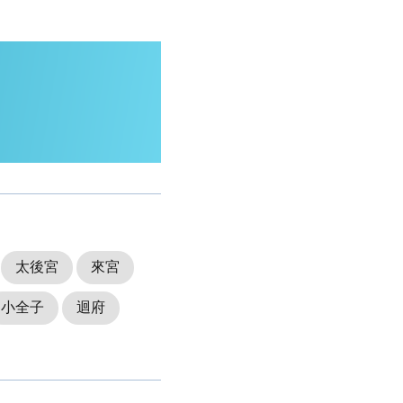
太後宮
來宮
小全子
迴府