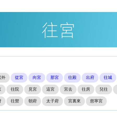
宮外
從宮
向宮
那宮
往殿
出府
往城
京
往院
見宮
這宮
宮去
往房
兒往
府
往禦
朝府
太子府
宮裏來
慈寧宮