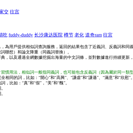
家交
往宫
精吃
fuddy-duddy
长沙康达医院
樽节
老化
道奇ram
往宮
具，為用戶提供相似詞查詢服務，返回的結果包含了近義詞、反義詞和同
鍵詞聯想）和論文降重（同義詞替換）。
字典，以及通過全網數據挖掘出海量的中文詞條，並對數據進行持續更新
常習慣用法，相似詞一般指同義詞，也可能包含反義詞（因為屬於同一類
全相同的詞，比如：“開心”和“高興”、“謙虛”和“謙遜”、“滿意”和“欣慰”
詞，比如：“真”和“假”，“美”和“醜”。
詞。
詞。