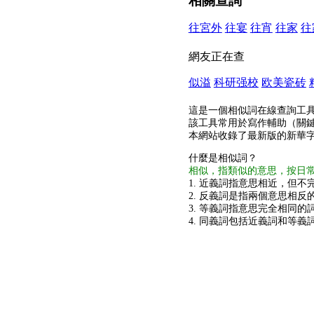
相關查詢
往宮外
往宴
往宵
往家
往
網友正在查
似溢
科研强校
欧美瓷砖
這是一個相似詞在線查詢工
該工具常用於寫作輔助（關
本網站收錄了最新版的新華
什麼是相似詞？
相似，指類似的意思，按日
1. 近義詞指意思相近，但不完
2. 反義詞是指兩個意思相反的
3. 等義詞指意思完全相同的
4. 同義詞包括近義詞和等義