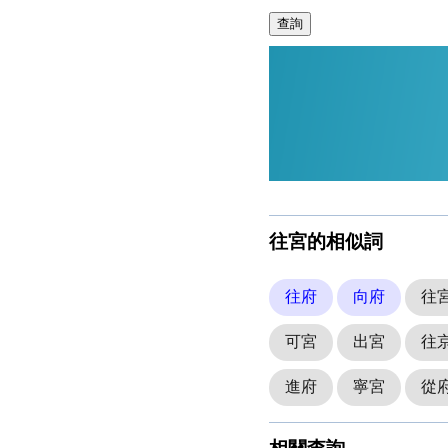
查詢
往宮的相似詞
往府
向府
往
可宮
出宮
往
進府
寧宮
從