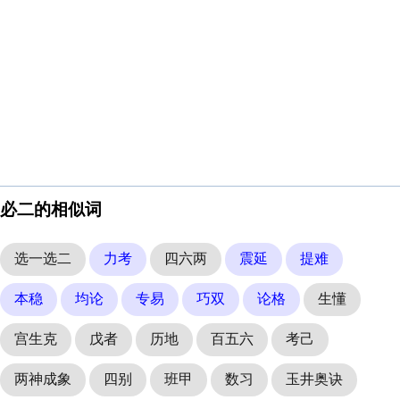
必二的相似词
选一选二
力考
四六两
震延
提难
本稳
均论
专易
巧双
论格
生懂
宫生克
戊者
历地
百五六
考己
两神成象
四别
班甲
数习
玉井奥诀