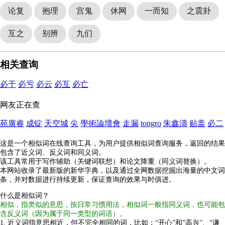
论复
抱理
宫鬼
休网
一而知
之震卦
互之
别辨
九们
相关查询
必于
必亏
必云
必互
必亡
网友正在查
苑廣睿
成锭
天空城
尖
學術論壇會
走漏
tongro
朱鑫濤
贴盖
必二
这是一个相似词在线查询工具，为用户提供相似词查询服务，返回的结果
包含了近义词、反义词和同义词。
该工具常用于写作辅助（关键词联想）和论文降重（同义词替换）。
本网站收录了最新版的新华字典，以及通过全网数据挖掘出海量的中文词
条，并对数据进行持续更新，保证查询的效果与时俱进。
什么是相似词？
相似，指类似的意思，按日常习惯用法，相似词一般指同义词，也可能包
含反义词（因为属于同一类型的词语）。
1. 近义词指意思相近，但不完全相同的词，比如：“开心”和“高兴”、“谦