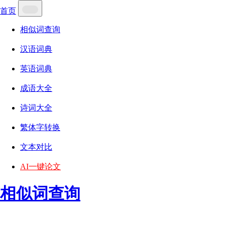
首页
相似词查询
汉语词典
英语词典
成语大全
诗词大全
繁体字转换
文本对比
AI一键论文
相似词查询