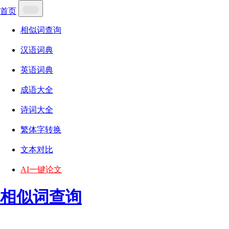
首页
相似词查询
汉语词典
英语词典
成语大全
诗词大全
繁体字转换
文本对比
AI一键论文
相似词查询