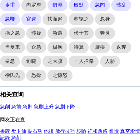
令甫
向罗摩
俱溺
般默
急闻
骇乱
急鞭
官速
扶而起
苏铭之
忽身
操之急
骇疑
急谓
伏于其
奔灵
当复来
众急
极疾
待翼
旋疾
返奔
皇急
迫睫
之大骇
一人拦路
人胁
徐氏先
恐操
之惊怒
相关查询
急削
急前
急剧
急剧上升
急剧下降
网友正在查
書牌
樊玉仙
點石功
他排
飛行技巧
步險
祥和西路
業險
真空愛情
記錄
急刻