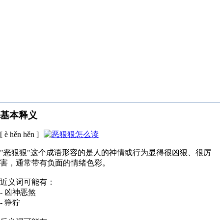
基本释义
[ è hěn hěn ]
"恶狠狠"这个成语形容的是人的神情或行为显得很凶狠、很厉
害，通常带有负面的情绪色彩。
近义词可能有：
- 凶神恶煞
- 狰狞