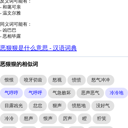
反义词可能有：
- 和蔼可亲
- 温文尔雅
同义词可能有：
- 凶巴巴
- 恶相毕露
恶狠狠是什么意思 - 汉语词典
恶狠狠的相似词
恨恨
咬牙切齿
怒视
愤愤
怒气冲冲
气哼哼
气呼呼
气急败坏
恶声恶气
冷冷地
目露凶光
忿忿
狠声
愤怒地
没好气
冷冷
怒声
恨声
厉声
瞪
狞笑