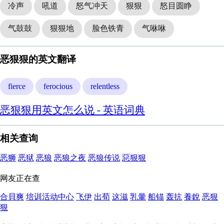
冷声
吼道
怒气冲天
狠狠
怒目圆睁
气鼓鼓
狠狠地
脸色铁青
气咻咻
恶狠狠的英文翻译
fierce
ferocious
relentless
恶狠狠用英文怎么说 - 英语词典
相关查询
恶狮
恶狱
恶狼
恶狼之夜
恶狼传说
惡狠狠
网友正在查
合貝爽
培训活动中心
飞伊
出荀
这滋
乳暈
船锚
轰抗
養銳
恶狠
狠