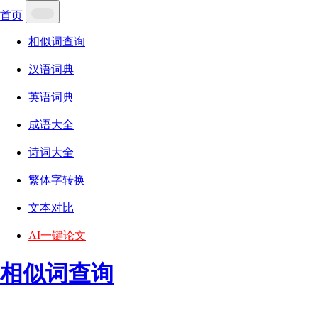
首页
相似词查询
汉语词典
英语词典
成语大全
诗词大全
繁体字转换
文本对比
AI一键论文
相似词查询