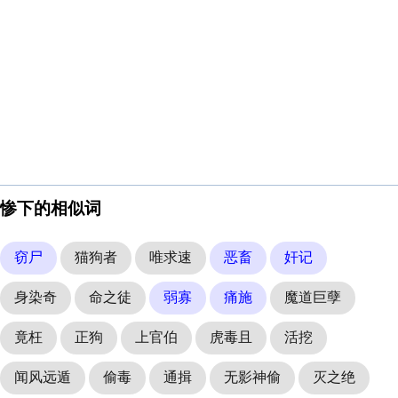
惨下的相似词
窃尸
猫狗者
唯求速
恶畜
奸记
身染奇
命之徒
弱寡
痛施
魔道巨孽
竟枉
正狗
上官伯
虎毒且
活挖
闻风远遁
偷毒
通揖
无影神偷
灭之绝