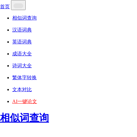
首页
相似词查询
汉语词典
英语词典
成语大全
诗词大全
繁体字转换
文本对比
AI一键论文
相似词查询