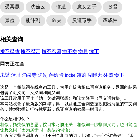
受冥凰
沈茹云
惨造
魔女之手
贪慢
禁蛊
能斗到
命决
反遭毒手
谭成柏
相关查询
惨不忍睹
惨不忍言
惨不忍闻
惨不惨
惨且
慘下
网友正在查
未辦
潛址
涌泉寺
送别
萨姆肯
incite
朔蔚
兒睜大
外墨
惨下
这是一个相似词在线查询工具，为用户提供相似词查询服务，返回的结果
包含了近义词、反义词和同义词。
该工具常用于写作辅助（关键词联想）和论文降重（同义词替换）。
本网站收录了最新版的新华字典，以及通过全网数据挖掘出海量的中文词
条，并对数据进行持续更新，保证查询的效果与时俱进。
什么是相似词？
相似，指类似的意思，按日常习惯用法，相似词一般指同义词，也可能包
含反义词（因为属于同一类型的词语）。
1. 近义词指意思相近，但不完全相同的词，比如：“开心”和“高兴”、“谦