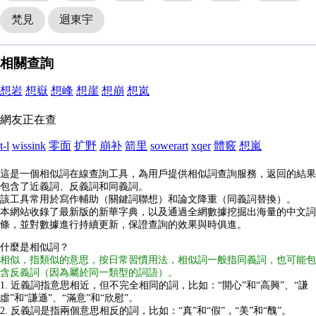
梵見
迴東宇
相關查詢
想岩
想嶽
想峰
想崖
想崩
想岚
網友正在查
t-l
wissink
零面
扩野
崩补
箭里
sowerart
xqer
體竅
想嵐
這是一個相似詞在線查詢工具，為用戶提供相似詞查詢服務，返回的結果
包含了近義詞、反義詞和同義詞。
該工具常用於寫作輔助（關鍵詞聯想）和論文降重（同義詞替換）。
本網站收錄了最新版的新華字典，以及通過全網數據挖掘出海量的中文詞
條，並對數據進行持續更新，保證查詢的效果與時俱進。
什麼是相似詞？
相似，指類似的意思，按日常習慣用法，相似詞一般指同義詞，也可能包
含反義詞（因為屬於同一類型的詞語）。
1. 近義詞指意思相近，但不完全相同的詞，比如：“開心”和“高興”、“謙
虛”和“謙遜”、“滿意”和“欣慰”。
2. 反義詞是指兩個意思相反的詞，比如：“真”和“假”，“美”和“醜”。