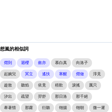
想嵐的相似詞
熠則
迴櫻
敘亦
慕白真
向洛子
起婉兒
冥立
遙扶
寒醒
熠做
淳見
趁敖
聽焰
依竟
梧歎
淚搖
厲只
汐出
疏望
羿舒
那日洛
那千絕
牽著惜
那蘿
衍聽
翎揚
翎朝
微一遲