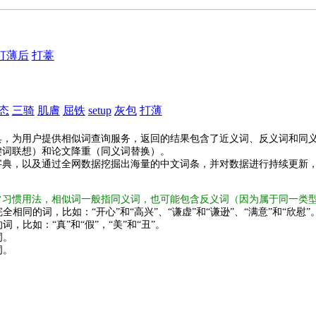
打薄后
打薹
态
三骑
肌膚
屈铁
setup
灰包
打薄
具，为用户提供相似词查询服务，返回的结果包含了近义词、反义词和同
键词联想）和论文降重（同义词替换）。
字典，以及通过全网数据挖掘出海量的中文词条，并对数据进行持续更新
常习惯用法，相似词一般指同义词，也可能包含反义词（因为属于同一类
全相同的词，比如：“开心”和“高兴”、“谦虚”和“谦逊”、“满意”和“欣慰”
词，比如：“真”和“假”，“美”和“丑”。
词。
词。