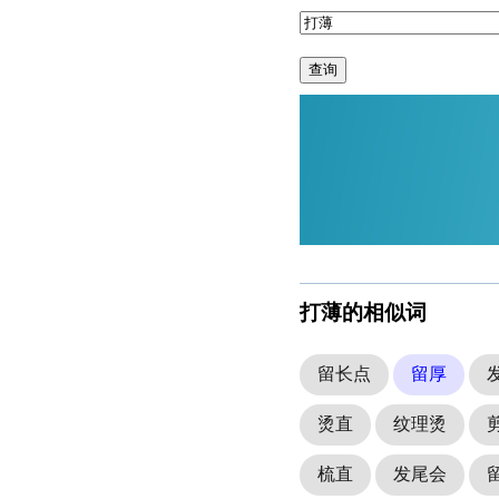
查询
打薄的相似词
留长点
留厚
烫直
纹理烫
梳直
发尾会