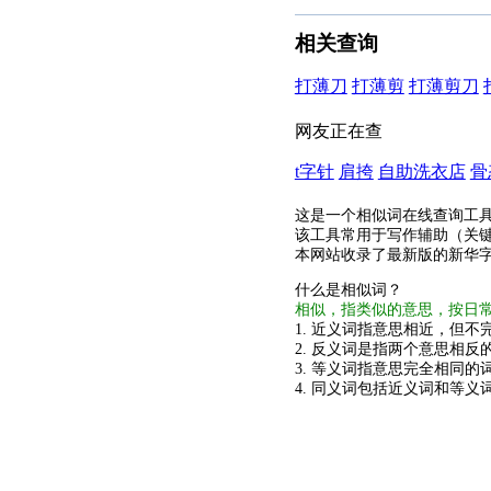
相关查询
打薄刀
打薄剪
打薄剪刀
网友正在查
t字针
肩挎
自助洗衣店
骨
这是一个相似词在线查询工
该工具常用于写作辅助（关
本网站收录了最新版的新华
什么是相似词？
相似，指类似的意思，按日
1. 近义词指意思相近，但不完
2. 反义词是指两个意思相反的
3. 等义词指意思完全相同的
4. 同义词包括近义词和等义