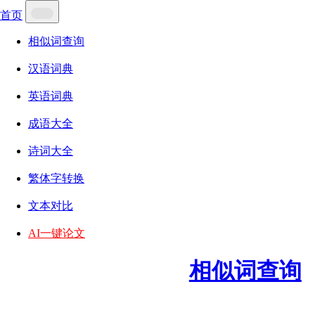
首页
相似词查询
汉语词典
英语词典
成语大全
诗词大全
繁体字转换
文本对比
AI一键论文
相似词查询