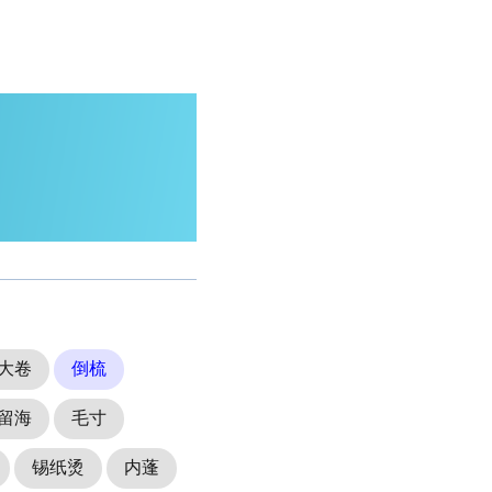
大卷
倒梳
留海
毛寸
锡纸烫
内蓬