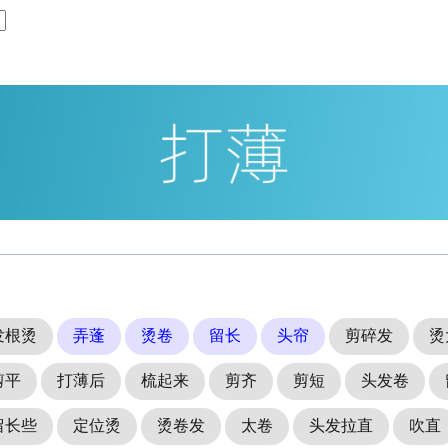
发根烫
弄蓬
烫卷
留长
头帘
剪碎发
烫
剪平
打薄后
梳起来
剪齐
剪短
头发卷
留长些
定位烫
烫卷发
太卷
头发拉直
吹直