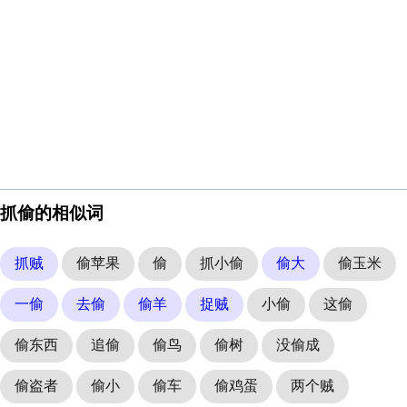
抓偷的相似词
抓贼
偷苹果
偷
抓小偷
偷大
偷玉米
一偷
去偷
偷羊
捉贼
小偷
这偷
偷东西
追偷
偷鸟
偷树
没偷成
偷盗者
偷小
偷车
偷鸡蛋
两个贼