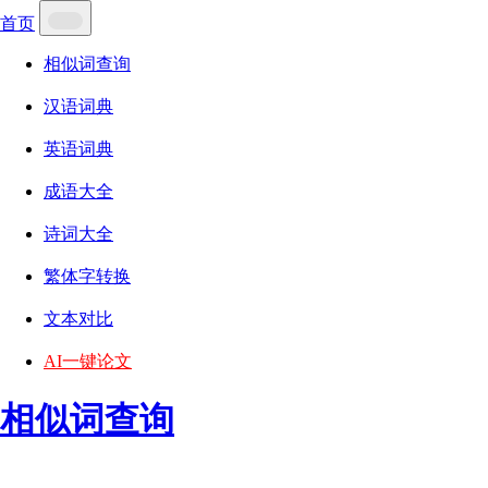
首页
相似词查询
汉语词典
英语词典
成语大全
诗词大全
繁体字转换
文本对比
AI一键论文
相似词查询