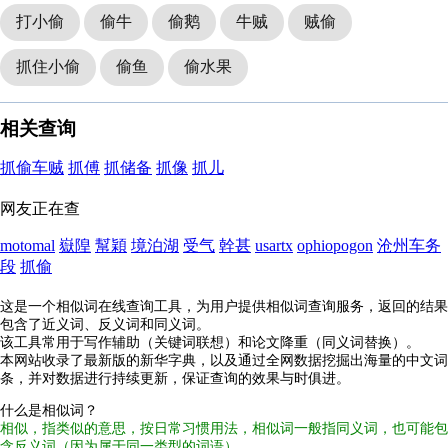
打小偷
偷牛
偷鹅
牛贼
贼偷
抓住小偷
偷鱼
偷水果
相关查询
抓偷车贼
抓傅
抓储备
抓像
抓儿
网友正在查
motomal
嶽隍
幫穎
境泊湖
受气
幹甚
usartx
ophiopogon
沧州车务
段
抓偷
这是一个相似词在线查询工具，为用户提供相似词查询服务，返回的结果
包含了近义词、反义词和同义词。
该工具常用于写作辅助（关键词联想）和论文降重（同义词替换）。
本网站收录了最新版的新华字典，以及通过全网数据挖掘出海量的中文词
条，并对数据进行持续更新，保证查询的效果与时俱进。
什么是相似词？
相似，指类似的意思，按日常习惯用法，相似词一般指同义词，也可能包
含反义词（因为属于同一类型的词语）。