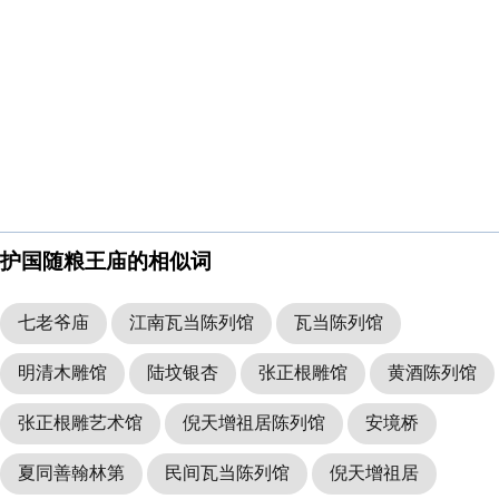
护国随粮王庙的相似词
七老爷庙
江南瓦当陈列馆
瓦当陈列馆
明清木雕馆
陆坟银杏
张正根雕馆
黄酒陈列馆
张正根雕艺术馆
倪天增祖居陈列馆
安境桥
夏同善翰林第
民间瓦当陈列馆
倪天增祖居