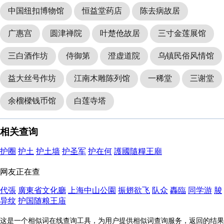
中国纽扣博物馆
恒益堂药店
陈去病故居
广惠宫
圆津禅院
叶楚伧故居
三寸金莲展馆
三白酒作坊
侍御第
澄虚道院
乌镇民俗风情馆
益大丝号作坊
江南木雕陈列馆
一稀堂
三谢堂
余榴樑钱币馆
白莲寺塔
相关查询
护圈
护土
护土墙
护圣军
护在何
護國隨糧王廟
网友正在查
代張
廣東省文化廳
上海中山公園
振翅欲飞
队众
轟臨
同学游
脧
异纹
护国随粮王庙
这是一个相似词在线查询工具，为用户提供相似词查询服务，返回的结果