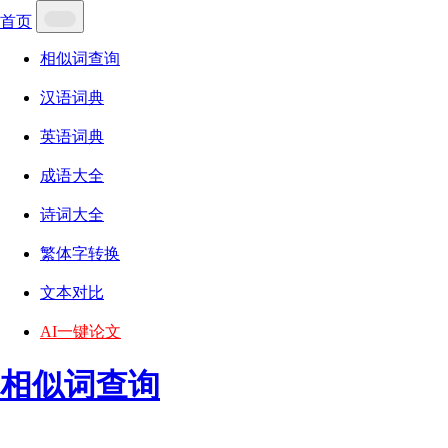
首页
相似词查询
汉语词典
英语词典
成语大全
诗词大全
繁体字转换
文本对比
AI一键论文
相似词查询