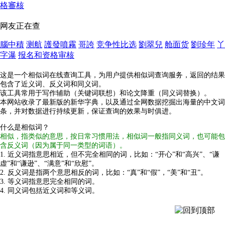
格審核
网友正在查
腦中積
测航
護發噴霧
哥誇
竞争性比选
劉翠兒
舱面货
劉珍年
丫
字瀑
报名和资格审核
这是一个相似词在线查询工具，为用户提供相似词查询服务，返回的结果
包含了近义词、反义词和同义词。
该工具常用于写作辅助（关键词联想）和论文降重（同义词替换）。
本网站收录了最新版的新华字典，以及通过全网数据挖掘出海量的中文词
条，并对数据进行持续更新，保证查询的效果与时俱进。
什么是相似词？
相似，指类似的意思，按日常习惯用法，相似词一般指同义词，也可能包
含反义词（因为属于同一类型的词语）。
1. 近义词指意思相近，但不完全相同的词，比如：“开心”和“高兴”、“谦
虚”和“谦逊”、“满意”和“欣慰”。
2. 反义词是指两个意思相反的词，比如：“真”和“假”，“美”和“丑”。
3. 等义词指意思完全相同的词。
4. 同义词包括近义词和等义词。