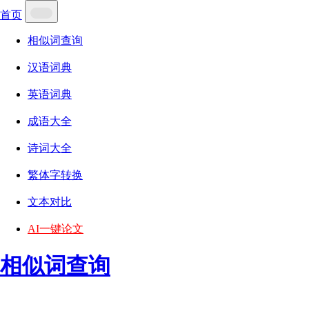
首页
相似词查询
汉语词典
英语词典
成语大全
诗词大全
繁体字转换
文本对比
AI一键论文
相似词查询