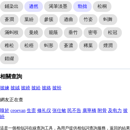
鋪染出
遒然
渴筆淡墨
勁拙
松桐
蒼澗
葉紛
參簇
遒曲
竹姿
虯舞
滿虯枝
曼繞
籠蔭
垂竹
密萼
松冠
稚松
松梧
虯形
蒼濃
稀葉
煙潤
錯綴
相關查詢
披練
披絨
披繞
披給
披絡
披纷
網友正在查
嗅於
ceoevan
生歪
修礼仪
张仕敏
民不告
廣寧橋
附骨
及电力
披
紛
這是一個相似詞在線查詢工具，為用戶提供相似詞查詢服務，返回的結果