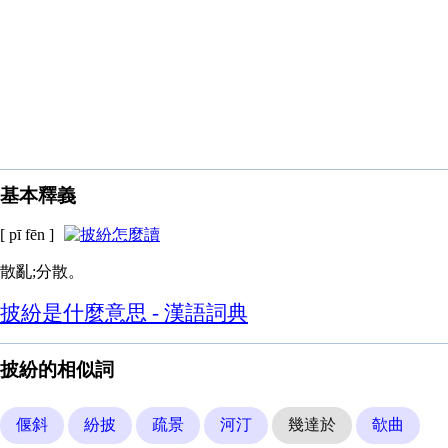
基本釋義
[ pī fēn ]
散亂;分散。
披紛是什麼意思 - 漢語詞典
披紛的相似詞
偃斜
紛披
疏景
河汀
幾達於
欹曲