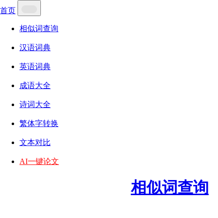
首页
相似词查询
汉语词典
英语词典
成语大全
诗词大全
繁体字转换
文本对比
AI一键论文
相似词查询