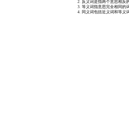
2. 反义词是指两个意思相反的
3. 等义词指意思完全相同的
4. 同义词包括近义词和等义
©2024
KM查询
关于我们