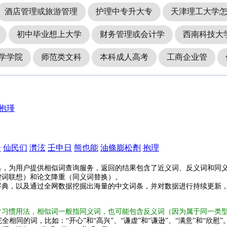
酒店管理或旅游管理
护理中专升大专
天津理工大学
初中毕业想上大学
财务管理或会计学
西南科技大
学学院
师范类文科
本科成人高考
工商企业管
抱瑾
子
仙民们
潸泫
壬申日
熊也能
油條膨松劑
抱理
具，为用户提供相似词查询服务，返回的结果包含了近义词、反义词和同
键词联想）和论文降重（同义词替换）。
字典，以及通过全网数据挖掘出海量的中文词条，并对数据进行持续更新
常习惯用法，相似词一般指同义词，也可能包含反义词（因为属于同一类
全相同的词，比如：“开心”和“高兴”、“谦虚”和“谦逊”、“满意”和“欣慰”