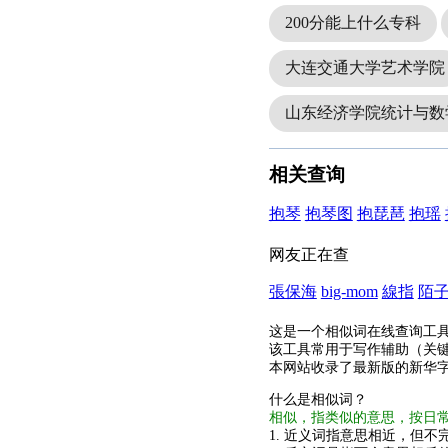
200分能上什么专科
大连交通大学艺术学院
山东经济学院统计与数
相关查询
抱琴
抱琴图
抱琵琶
抱瑶
网友正在查
張保海
big-mom
線指
陌
这是一个相似词在线查询工
该工具常用于写作辅助（关
本网站收录了最新版的新华
什么是相似词？
相似，指类似的意思，按日
1. 近义词指意思相近，但不完