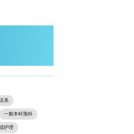
语系
一般本科预科
或护理