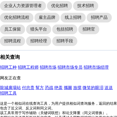
企业人力资源管理者
优化招聘
技术招聘
优化招聘流程
雇主品牌
线上招聘
招聘产品
员工保留
猎头平台
包括招聘
招聘官
招聘流程
招聘经理
招聘手段
相关查询
招聘工种
招聘工程师
招聘市场
招聘市场专员
招聘市场经理
网友正在查
龍城廣場站
付忠贵
幫方
恐战
绝盖
攜圖
放搅
微笑的眼泪
送送
招聘工具
这是一个相似词在线查询工具，为用户提供相似词查询服务，返回的结果
包含了近义词、反义词和同义词。
该工具常用于写作辅助（关键词联想）和论文降重（同义词替换）。