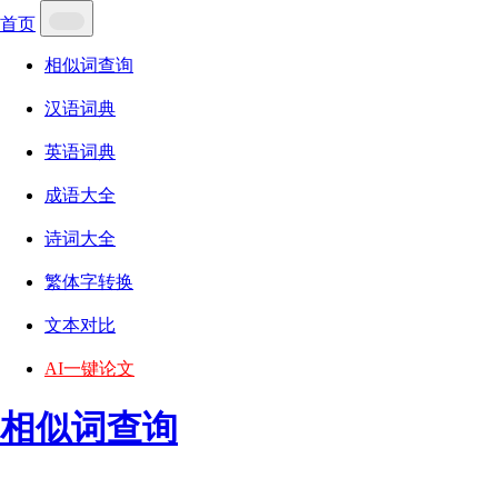
首页
相似词查询
汉语词典
英语词典
成语大全
诗词大全
繁体字转换
文本对比
AI一键论文
相似词查询