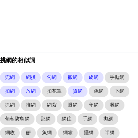
挑網的相似詞
兜網
網撲
勾網
搬網
旋網
手拋網
扣網
放網
扣花罩
貨網
跳網
下網
抓網
推網
網紮
眼網
守網
灘網
葡萄防鳥網
那網
網往
手網
拋網
網收
籪
魚網
網靠
擺網
半網