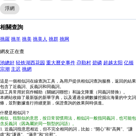
浮網
相關查詢
挑羅
挑羊
挑美
挑美人
挑群
挑网
網友正在查
池總好
轻铁湖西花园
重大曆史事件
尕勒村
碧磷
超越太阳
亿顿
宗潮
主迟
挑網
這是一個相似詞在線查詢工具，為用戶提供相似詞查詢服務，返回的結果
包含了近義詞、反義詞和同義詞。
該工具常用於寫作輔助（關鍵詞聯想）和論文降重（同義詞替換）。
本網站收錄了最新版的新華字典，以及通過全網數據挖掘出海量的中文詞
條，並對數據進行持續更新，保證查詢的效果與時俱進。
什麼是相似詞？
相似，指類似的意思，按日常習慣用法，相似詞一般指同義詞，也可能包
含反義詞（因為屬於同一類型的詞語）。
1. 近義詞指意思相近，但不完全相同的詞，比如：“開心”和“高興”、“謙
虛”和“謙遜”、“滿意”和“欣慰”。