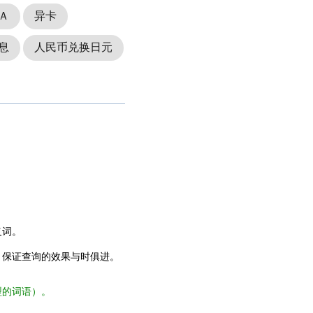
Ａ
异卡
息
人民币兑换日元
义词。
，保证查询的效果与时俱进。
型的词语）。
。