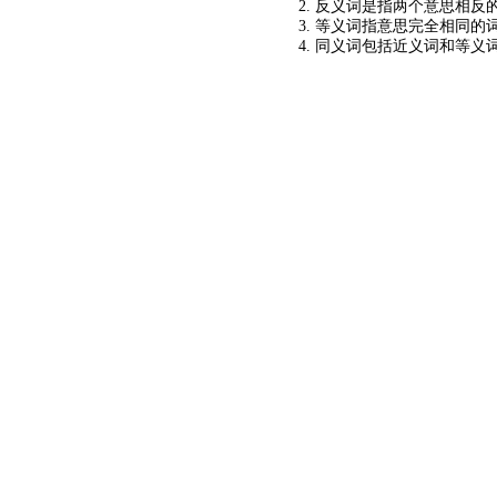
2. 反义词是指两个意思相反的
3. 等义词指意思完全相同的
4. 同义词包括近义词和等义
©2024
KM查询
关于我们