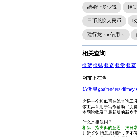
结婚证多少钱
挂
日币兑换人民币
建行龙卡ic信用卡
相关查询
换贺
换贼
换资
换赏
换赛
网友正在查
防滲層
goaltenders
dilthey
这是一个相似词在线查询工
该工具常用于写作辅助（关
本网站收录了最新版的新华
什么是相似词？
相似，指类似的意思，按日
1. 近义词指意思相近，但不完