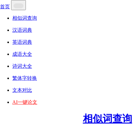
首页
相似词查询
汉语词典
英语词典
成语大全
诗词大全
繁体字转换
文本对比
AI一键论文
相似词查询