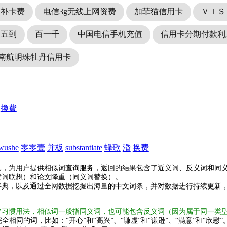
失补卡费
电信3g无线上网资费
加菲猫信用卡
ＶＩＳ
收五到
百一千
中国电信手机充值
信用卡分期付款利
南航明珠牡丹信用卡
換費
wushe
零零壹
并板
substantiate
蜂歌
涽
换费
具，为用户提供相似词查询服务，返回的结果包含了近义词、反义词和同
键词联想）和论文降重（同义词替换）。
字典，以及通过全网数据挖掘出海量的中文词条，并对数据进行持续更新
常习惯用法，相似词一般指同义词，也可能包含反义词（因为属于同一类
全相同的词，比如：“开心”和“高兴”、“谦虚”和“谦逊”、“满意”和“欣慰”