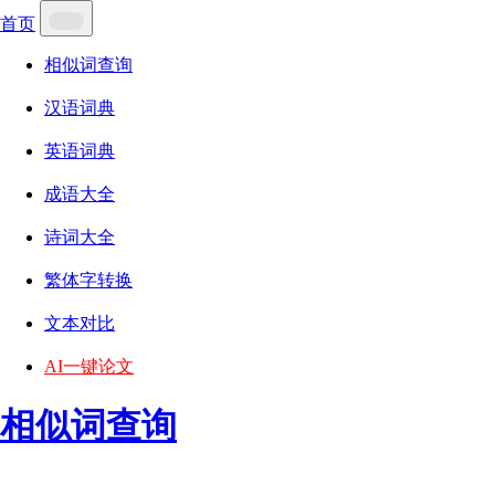
首页
相似词查询
汉语词典
英语词典
成语大全
诗词大全
繁体字转换
文本对比
AI一键论文
相似词查询