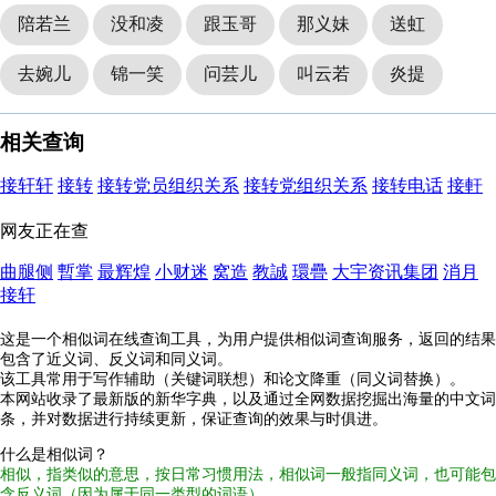
陪若兰
没和凌
跟玉哥
那义妹
送虹
去婉儿
锦一笑
问芸儿
叫云若
炎提
相关查询
接轩轩
接转
接转党员组织关系
接转党组织关系
接转电话
接軒
网友正在查
曲腿侧
暫掌
最辉煌
小财迷
窝造
教誠
環疊
大宇资讯集团
消月
接轩
这是一个相似词在线查询工具，为用户提供相似词查询服务，返回的结果
包含了近义词、反义词和同义词。
该工具常用于写作辅助（关键词联想）和论文降重（同义词替换）。
本网站收录了最新版的新华字典，以及通过全网数据挖掘出海量的中文词
条，并对数据进行持续更新，保证查询的效果与时俱进。
什么是相似词？
相似，指类似的意思，按日常习惯用法，相似词一般指同义词，也可能包
含反义词（因为属于同一类型的词语）。