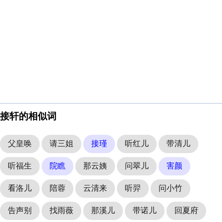
接轩的相似词
父皇唤
请三姐
接瑾
听红儿
带清儿
听福生
院瞧
那云姨
问翠儿
害颜
看洛儿
陪蓉
云清来
听羿
问小竹
告声别
找雨薇
那溪儿
带诺儿
回夏府