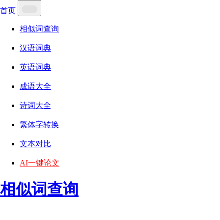
首页
相似词查询
汉语词典
英语词典
成语大全
诗词大全
繁体字转换
文本对比
AI一键论文
相似词查询