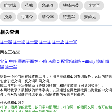
维大惊
范贼
急命众
铁骑来袭
兵大至
挠勇
可速令
请令率
待燕军
姜尚见
相关查询
提一嘴
提一坛
提一壶
提一提
提一放
提一軍
网友正在查
实义
中唤
墨西哥面饼
小餓
马蓉贞
配電箱線路
willfully
愤耻
鐵
鳴
提一军
这是一个相似词在线查询工具，为用户提供相似词查询服务，返回的结果
包含了近义词、反义词和同义词。
该工具常用于写作辅助（关键词联想）和论文降重（同义词替换）。
本网站收录了最新版的新华字典，以及通过全网数据挖掘出海量的中文词
条，并对数据进行持续更新，保证查询的效果与时俱进。
什么是相似词？
相似，指类似的意思，按日常习惯用法，相似词一般指同义词，也可能包
含反义词（因为属于同一类型的词语）。