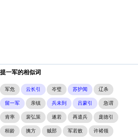
提一军的相似词
军危
云长引
岑璧
苏护闻
辽杀
留一军
亲镇
兵未到
吕蒙引
急谓
肯率
裴弘策
遂若
再遣兵
庞德引
桓龄
擒方
贼部
军若败
许褚领