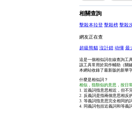
相關查詢
擊殺本拉登
擊殺榜
擊殺
網友正在查
超級熊貓
沒計錯
动懂
最
這是一個相似詞在線查詢工
該工具常用於寫作輔助（關
本網站收錄了最新版的新華
什麼是相似詞？
相似，指類似的意思，按日
1. 近義詞指意思相近，但不完
2. 反義詞是指兩個意思相反的
3. 等義詞指意思完全相同的
4. 同義詞包括近義詞和等義