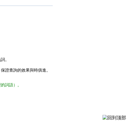
義詞。
，保證查詢的效果與時俱進。
型的詞語）。
。