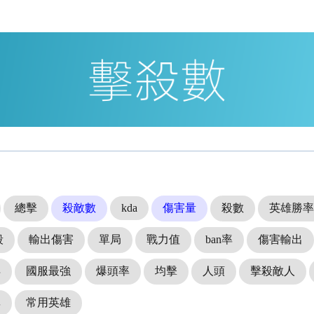
總擊
殺敵數
kda
傷害量
殺數
英雄勝率
殺
輸出傷害
單局
戰力值
ban率
傷害輸出
得
國服最強
爆頭率
均擊
人頭
擊殺敵人
率
常用英雄