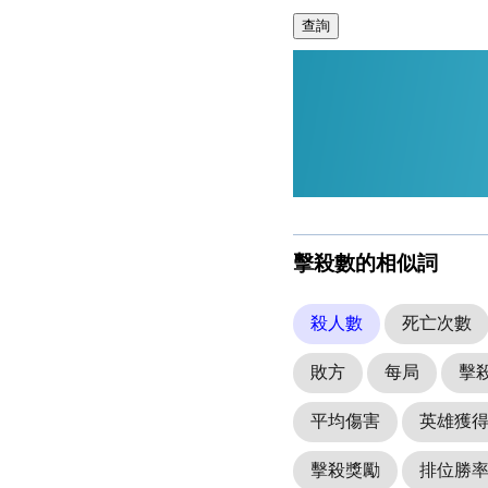
查詢
擊殺數的相似詞
殺人數
死亡次數
敗方
每局
擊
平均傷害
英雄獲
擊殺獎勵
排位勝