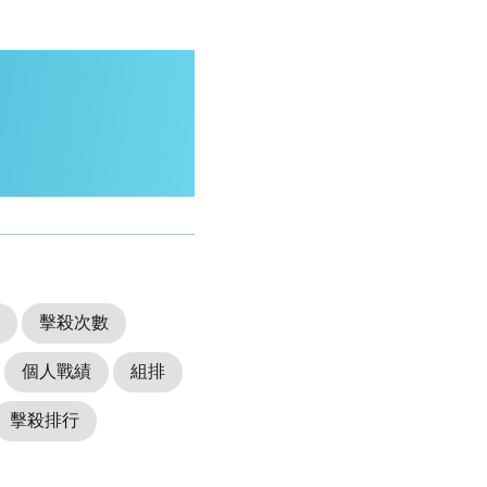
擊殺次數
個人戰績
組排
擊殺排行