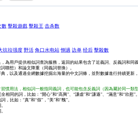
次數
擊殺遊戲
擊殺王
击杀数
大抗拉强度
野活
角口水电站
惻過
边单
经后
擊殺數
具，為用戶提供相似詞查詢服務，返回的結果包含了近義詞、反義詞和同
鍵詞聯想）和論文降重（同義詞替換）。
字典，以及通過全網數據挖掘出海量的中文詞條，並對數據進行持續更新
常習慣用法，相似詞一般指同義詞，也可能包含反義詞（因為屬於同一類
全相同的詞，比如：“開心”和“高興”、“謙虛”和“謙遜”、“滿意”和“欣慰”
詞，比如：“真”和“假”，“美”和“醜”。
詞。
詞。