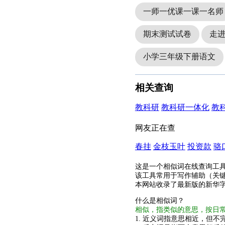
一师一优课一课一名师
期末测试试卷
走
小学三年级下册语文
相关查询
教科研
教科研一体化
教
网友正在查
春挂
金枝玉叶
投资款
骆
这是一个相似词在线查询工
该工具常用于写作辅助（关
本网站收录了最新版的新华
什么是相似词？
相似，指类似的意思，按日
1. 近义词指意思相近，但不完