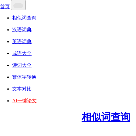
首页
相似词查询
汉语词典
英语词典
成语大全
诗词大全
繁体字转换
文本对比
AI一键论文
相似词查询