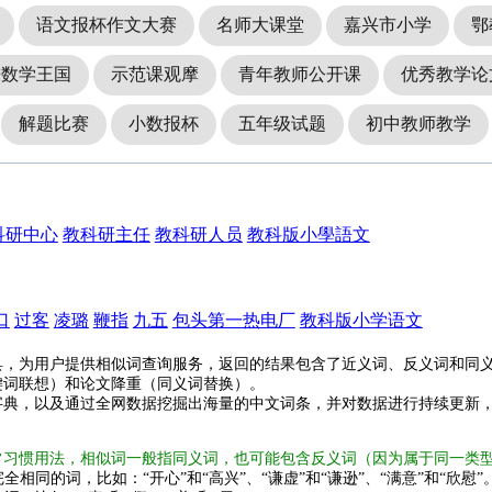
语文报杯作文大赛
名师大课堂
嘉兴市小学
鄂
进数学王国
示范课观摩
青年教师公开课
优秀教学论
解题比赛
小数报杯
五年级试题
初中教师教学
科研中心
教科研主任
教科研人员
教科版小學語文
口
过客
凌璐
鞭指
九五
包头第一热电厂
教科版小学语文
具，为用户提供相似词查询服务，返回的结果包含了近义词、反义词和同
键词联想）和论文降重（同义词替换）。
字典，以及通过全网数据挖掘出海量的中文词条，并对数据进行持续更新
常习惯用法，相似词一般指同义词，也可能包含反义词（因为属于同一类
全相同的词，比如：“开心”和“高兴”、“谦虚”和“谦逊”、“满意”和“欣慰”