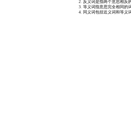
2. 反义词是指两个意思相反的
3. 等义词指意思完全相同的
4. 同义词包括近义词和等义
©2024
KM查询
关于我们