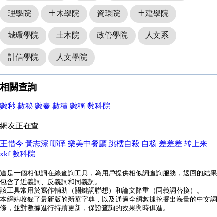
理學院
土木學院
資環院
土建學院
城環學院
土木院
政管學院
人文系
計信學院
人文學院
相關查詢
數秒
數秘
數秦
數積
數稱
数科院
網友正在查
王惜今
黃志淙
哪痒
樂美中餐廳
跳樓自殺
自杨
差差差
转上来
xkf
數科院
這是一個相似詞在線查詢工具，為用戶提供相似詞查詢服務，返回的結果
包含了近義詞、反義詞和同義詞。
該工具常用於寫作輔助（關鍵詞聯想）和論文降重（同義詞替換）。
本網站收錄了最新版的新華字典，以及通過全網數據挖掘出海量的中文詞
條，並對數據進行持續更新，保證查詢的效果與時俱進。