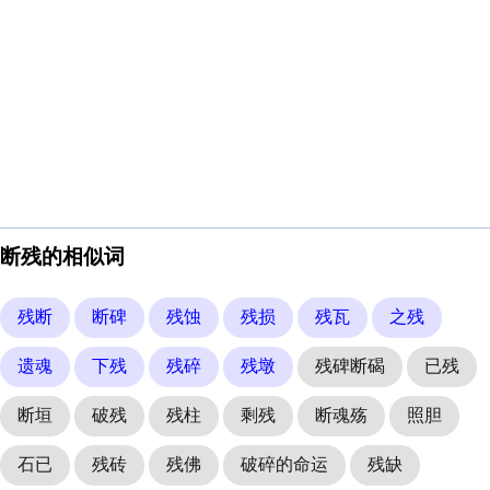
断残的相似词
残断
断碑
残蚀
残损
残瓦
之残
遗魂
下残
残碎
残墩
残碑断碣
已残
断垣
破残
残柱
剩残
断魂殇
照胆
石已
残砖
残佛
破碎的命运
残缺