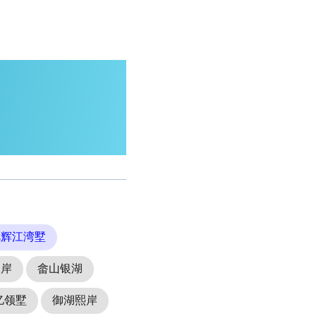
旭辉江湾墅
水岸
畲山银湖
亿领墅
御湖熙岸