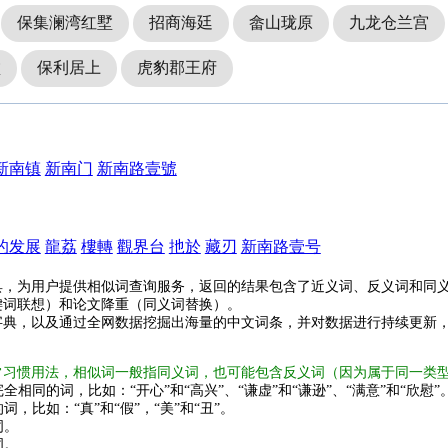
保集澜湾红墅
招商海廷
畲山珑原
九龙仓兰宫
墅
保利居上
虎豹郡王府
新南镇
新南门
新南路壹號
的发展
龍荔
樓轉
觀界台
扡於
藏刃
新南路壹号
具，为用户提供相似词查询服务，返回的结果包含了近义词、反义词和同
键词联想）和论文降重（同义词替换）。
字典，以及通过全网数据挖掘出海量的中文词条，并对数据进行持续更新
常习惯用法，相似词一般指同义词，也可能包含反义词（因为属于同一类
全相同的词，比如：“开心”和“高兴”、“谦虚”和“谦逊”、“满意”和“欣慰”
词，比如：“真”和“假”，“美”和“丑”。
词。
词。