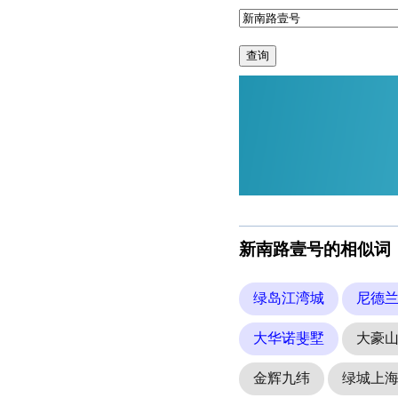
查询
新南路壹号的相似词
绿岛江湾城
尼德
大华诺斐墅
大豪
金辉九纬
绿城上