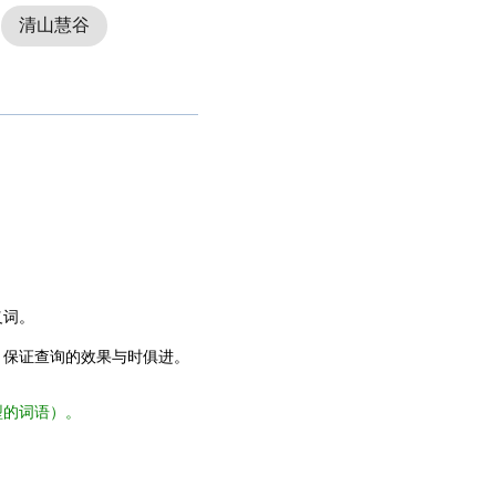
清山慧谷
义词。
，保证查询的效果与时俱进。
型的词语）。
。