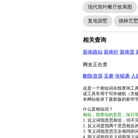
现代简约餐厅效果图
复地源墅
德林艺
相关查询
新南路站
新南轩
新南里
网友正在查
刪除資源
丢脆
张铭康
人
这是一个相似词在线查询工
该工具常用于写作辅助（关
本网站收录了最新版的新华
什么是相似词？
相似，指类似的意思，按日
1. 近义词指意思相近，但不完
2. 反义词是指两个意思相反的
3. 等义词指意思完全相同的
4. 同义词包括近义词和等义