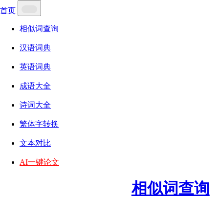
首页
相似词查询
汉语词典
英语词典
成语大全
诗词大全
繁体字转换
文本对比
AI一键论文
相似词查询