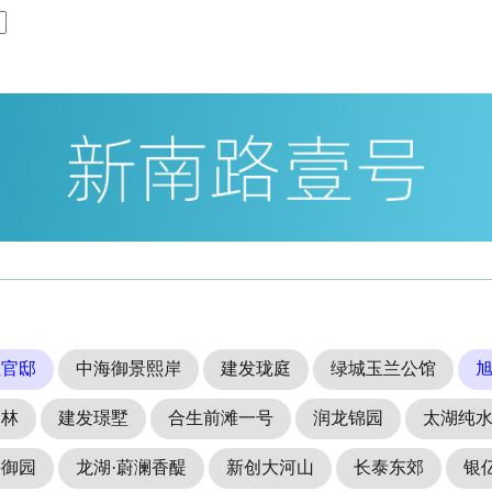
兰官邸
中海御景熙岸
建发珑庭
绿城玉兰公馆
山林
建发璟墅
合生前滩一号
润龙锦园
太湖纯
海御园
龙湖·蔚澜香醍
新创大河山
长泰东郊
银