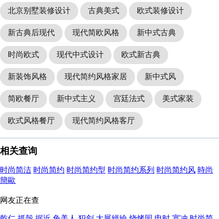
北京别墅装修设计
古典美式
欧式装修设计
新古典后现代
现代简欧风格
新中式古典
时尚欧式
现代中式设计
欧式新古典
新装饰风格
现代简约风格家居
新中式风
简欧餐厅
新中式主义
宫廷法式
美式家装
欧式风格餐厅
现代简约风格客厅
相关查询
时尚简洁
时尚简约
时尚简约型
时尚简约系列
时尚简约风
時尚
簡歐
网友正在查
乾仁
抓殼
据近
兔美人
犯剑
大展經綸
烧烤园
电时
宽冲
时尚简