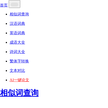
首页
相似词查询
汉语词典
英语词典
成语大全
诗词大全
繁体字转换
文本对比
AI一键论文
相似词查询