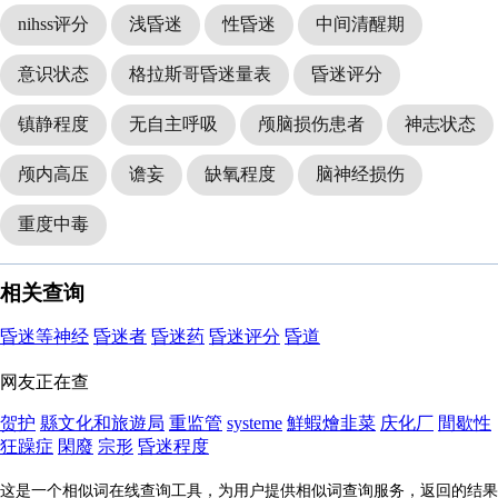
nihss评分
浅昏迷
性昏迷
中间清醒期
意识状态
格拉斯哥昏迷量表
昏迷评分
镇静程度
无自主呼吸
颅脑损伤患者
神志状态
颅内高压
谵妄
缺氧程度
脑神经损伤
重度中毒
相关查询
昏迷等神经
昏迷者
昏迷药
昏迷评分
昏道
网友正在查
贺护
縣文化和旅遊局
重监管
systeme
鮮蝦燴韭菜
庆化厂
間歇性
狂躁症
閑廢
宗形
昏迷程度
这是一个相似词在线查询工具，为用户提供相似词查询服务，返回的结果