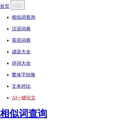
首页
相似词查询
汉语词典
英语词典
成语大全
诗词大全
繁体字转换
文本对比
AI一键论文
相似词查询