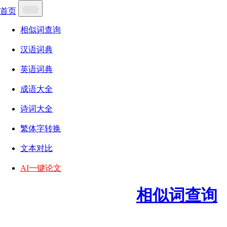
首页
相似词查询
汉语词典
英语词典
成语大全
诗词大全
繁体字转换
文本对比
AI一键论文
相似词查询