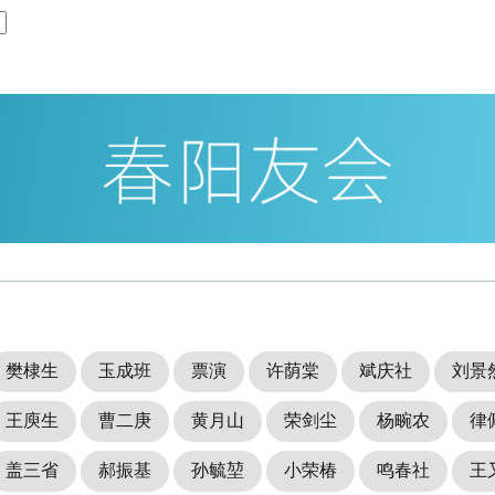
樊棣生
玉成班
票演
许荫棠
斌庆社
刘景
王庾生
曹二庚
黄月山
荣剑尘
杨畹农
律
盖三省
郝振基
孙毓堃
小荣椿
鸣春社
王