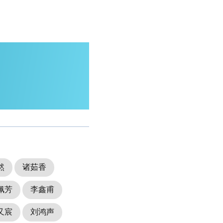
然
诸茹香
佩芳
李鑫甫
又宸
刘鸿声