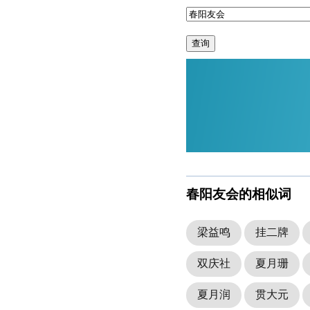
查询
春阳友会的相似词
梁益鸣
挂二牌
双庆社
夏月珊
夏月润
贯大元