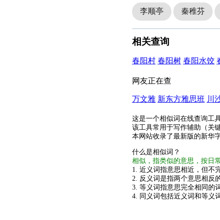
李顺亭
秦稚芬
相关查询
春阳村
春阳树
春阳水饺
网友正在查
万文雅
新东方雅思班
川
这是一个相似词在线查询工
该工具常用于写作辅助（关
本网站收录了最新版的新华
什么是相似词？
相似，指类似的意思，按日
1. 近义词指意思相近，但不完
2. 反义词是指两个意思相反的
3. 等义词指意思完全相同的
4. 同义词包括近义词和等义