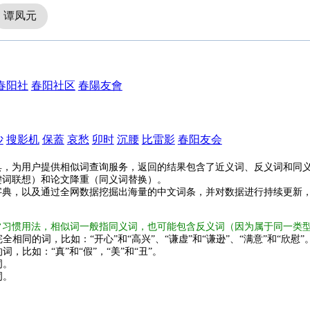
谭凤元
春阳社
春阳社区
春陽友會
沙
搜影机
保蓋
哀愁
卯时
沉腰
比雷影
春阳友会
具，为用户提供相似词查询服务，返回的结果包含了近义词、反义词和同
键词联想）和论文降重（同义词替换）。
字典，以及通过全网数据挖掘出海量的中文词条，并对数据进行持续更新
常习惯用法，相似词一般指同义词，也可能包含反义词（因为属于同一类
全相同的词，比如：“开心”和“高兴”、“谦虚”和“谦逊”、“满意”和“欣慰”
词，比如：“真”和“假”，“美”和“丑”。
词。
词。