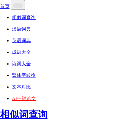
首页
相似词查询
汉语词典
英语词典
成语大全
诗词大全
繁体字转换
文本对比
AI一键论文
相似词查询