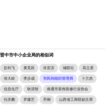
晋中市中小企业局的相似词
彭剑飞
黄竞跃
肖宏滨
城联社
高立君
张大岭
李步成
市民间组织管理局
卜兰杰
信息化厅
耿清智
南通市装饰装修行业协会
任庆鹏
罗建艺
乔炯
山西省工商联副主席