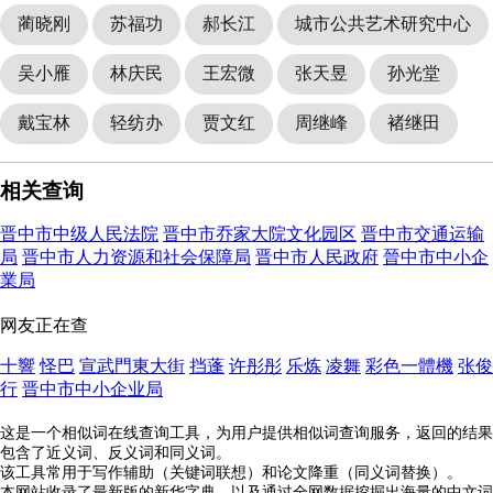
蔺晓刚
苏福功
郝长江
城市公共艺术研究中心
吴小雁
林庆民
王宏微
张天昱
孙光堂
戴宝林
轻纺办
贾文红
周继峰
褚继田
相关查询
晋中市中级人民法院
晋中市乔家大院文化园区
晋中市交通运输
局
晋中市人力资源和社会保障局
晋中市人民政府
晉中市中小企
業局
网友正在查
十響
怪巴
宣武門東大街
挡蓬
许彤彤
乐炼
凌舞
彩色一體機
张俊
行
晋中市中小企业局
这是一个相似词在线查询工具，为用户提供相似词查询服务，返回的结果
包含了近义词、反义词和同义词。
该工具常用于写作辅助（关键词联想）和论文降重（同义词替换）。
本网站收录了最新版的新华字典，以及通过全网数据挖掘出海量的中文词